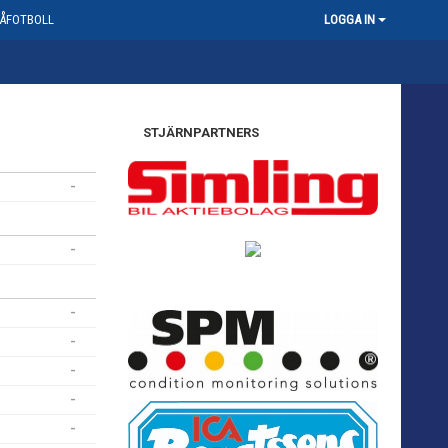
ÅFOTBOLL
LOGGA IN
STJÄRNPARTNERS
-
-
-
-
-
-
-