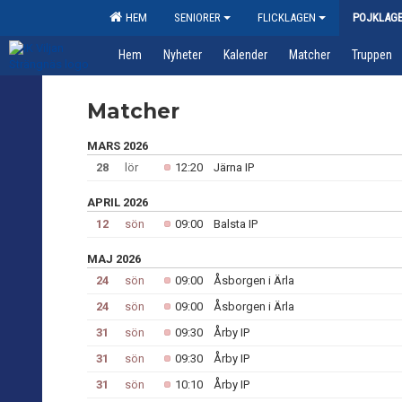
HEM
SENIORER
FLICKLAGEN
POJKLAG
Hem
Nyheter
Kalender
Matcher
Truppen
Matcher
MARS 2026
28
lör
12:20
Järna IP
APRIL 2026
12
sön
09:00
Balsta IP
MAJ 2026
24
sön
09:00
Åsborgen i Ärla
24
sön
09:00
Åsborgen i Ärla
31
sön
09:30
Årby IP
31
sön
09:30
Årby IP
31
sön
10:10
Årby IP