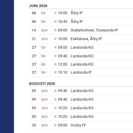
JUNI 2026
06
lör
10:00
Årby IP
06
lör
10:45
Årby IP
14
sön
09:00
Stallarholmen, Toresunds IP
21
sön
10:00
Eskilstuna, Årby IP
27
lör
09:00
Larslunda KG
27
lör
09:40
Larslunda KG
27
lör
13:00
Larslunda KG
27
lör
13:10
Larslunda IP
AUGUSTI 2026
09
sön
09:40
Larslunda KG
09
sön
09:40
Larslunda KG
09
sön
10:20
Larslunda KG
09
sön
10:20
Larslunda KG
23
sön
09:00
Södra FF