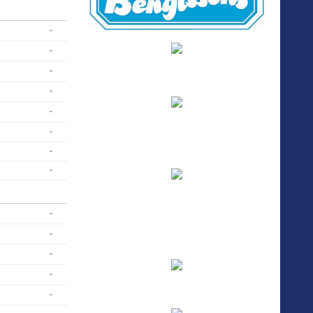
-
-
-
-
-
-
-
-
-
-
-
-
-