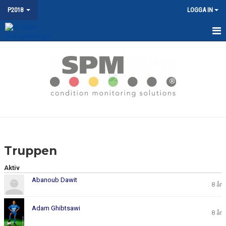
P2018
LOGGA IN
HEM
NYHETER
KALENDER
MATCHER
TRUPPEN
Truppen
BILDGALLERI
Aktiv
Abanoub Dawit
DOKUMENT
8 år
KONTAKT
Adam Ghibtsawi
8 år