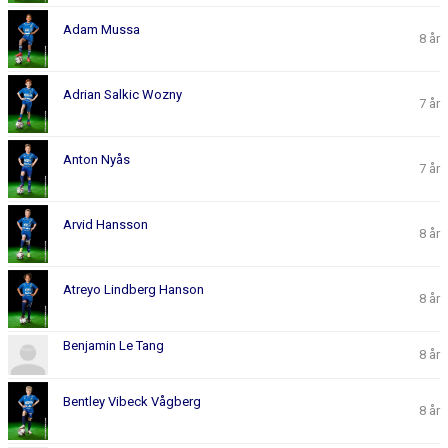
Adam Mussa
8 år
Adrian Salkic Wozny
7 år
Anton Nyås
7 år
Arvid Hansson
8 år
Atreyo Lindberg Hanson
8 år
Benjamin Le Tang
8 år
Bentley Vibeck Vågberg
8 år