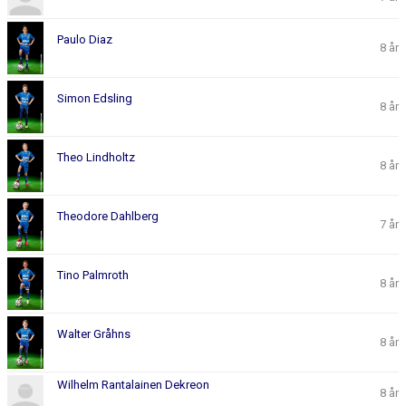
Paulo Diaz
8 år
Simon Edsling
8 år
Theo Lindholtz
8 år
Theodore Dahlberg
7 år
Tino Palmroth
8 år
Walter Gråhns
8 år
Wilhelm Rantalainen Dekreon
8 år