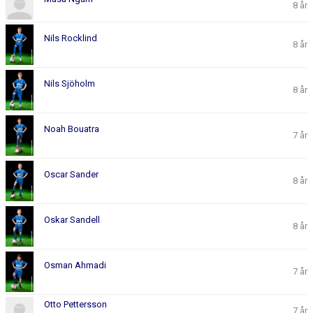
8 år
Nils Rocklind
8 år
Nils Sjöholm
8 år
Noah Bouatra
7 år
Oscar Sander
8 år
Oskar Sandell
8 år
Osman Ahmadi
7 år
Otto Pettersson
7 år