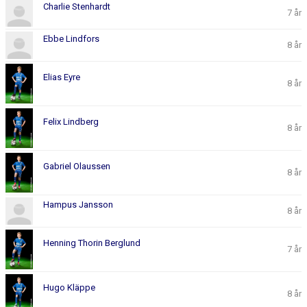
Charlie Stenhardt
7 år
Ebbe Lindfors
8 år
Elias Eyre
8 år
Felix Lindberg
8 år
Gabriel Olaussen
8 år
Hampus Jansson
8 år
Henning Thorin Berglund
7 år
Hugo Kläppe
8 år