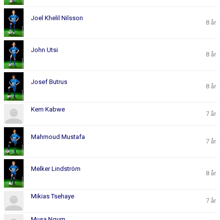
Joel Khelil Nilsson
8 år
John Utsi
8 år
Josef Butrus
8 år
Kem Kabwe
7 år
Mahmoud Mustafa
7 år
Melker Lindström
8 år
Mikias Tsehaye
7 år
Musa Ngum