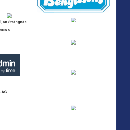
iljan Strängnäs
allen A
 LAG