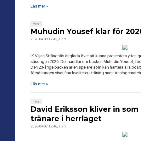
Läs mer »
Herr
Muhudin Yousef klar för 202
2026-04-08 12:45, Herr
IK Viljan Strängnäs är glada över att kunna presentera ytterligar
säsongen 2026. Det handlar om backen Muhudin Yousef, föd
Den 23-årige backen är en spelare som kan hantera alla posit
försäsongen visat fina kvaliteter i träning samt träningsmatch
Läs mer »
Herr
David Eriksson kliver in som
tränare i herrlaget
2026-04-07 12:46, Herr