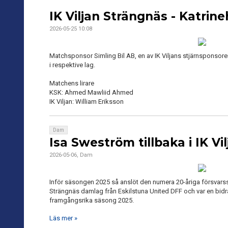
IK Viljan Strängnäs - Katrin
2026-05-25 10:08
Matchsponsor Simling Bil AB, en av IK Viljans stjärnsponsorer
i respektive lag.
Matchens lirare
KSK: Ahmed Mawliid Ahmed
IK Viljan: William Eriksson
Dam
Isa Sweström tillbaka i IK Vi
2026-05-06, Dam
Inför säsongen 2025 så anslöt den numera 20-åriga försvarssp
Strängnäs damlag från Eskilstuna United DFF och var en bidr
framgångsrika säsong 2025.
Läs mer »