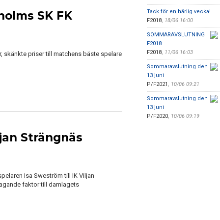
Tack för en härlig vecka!
eholms SK FK
F2018
,
18/06 16:00
SOMMARAVSLUTNING
F2018
F2018
,
11/06 16:03
, skänkte priser till matchens bäste spelare
Sommaravslutning den
13 juni
P/F2021
,
10/06 09:21
Sommaravslutning den
13 juni
P/F2020
,
10/06 09:19
ljan Strängnäs
elaren Isa Sweström till IK Viljan
agande faktor till damlagets