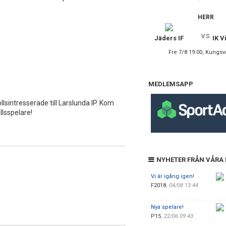
HERR
vs
Jäders IF
IK V
Fre 7/8 19:00, Kungsv
MEDLEMSAPP
ollsintresserade till Larslunda IP. Kom
lsspelare!
NYHETER FRÅN VÅRA
Vi är igång igen!
F2018
,
04/08 13:44
Nya spelare!
P15
,
22/06 09:43