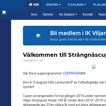
HEM
SENIORER
FLICKLAGEN
POJKLAG
Hem
Nyheter
Om klubben
Kontakt
Kalen
Bli medlem i IK Vilj
Börja spela fotboll eller bli stödmedle
Välkommen till Strängnäsc
2026-08-05 11:34
Här finns cupprogrammet:
CUPPROGRAM
Den 8–9 augusti fylls Larslunda IP av fotbollsglädje nä
nystart!
Cupen arrangerades första gången 2014 under namnet 
Viljan Strängnäs firade 100 år. Under åren 2014–2019 v
deltagande lag. Efter några år med ett lägre deltagarant