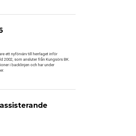
6
e ett nyförvärv till herrlaget inför
d 2002, som ansluter från Kungsörs BK.
ioner i backlinjen och har under
er.
 assisterande