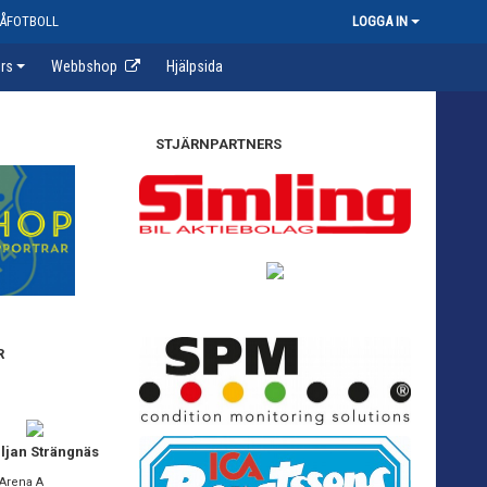
ÅFOTBOLL
LOGGA IN
rs
Webbshop
Hjälpsida
STJÄRNPARTNERS
R
iljan Strängnäs
 Arena A