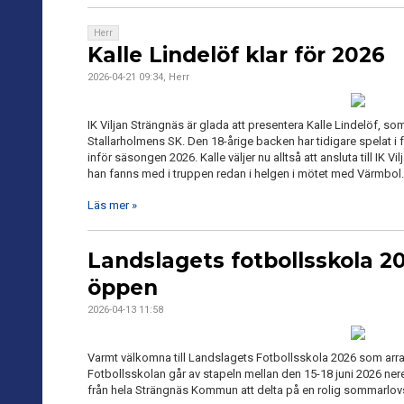
Herr
Kalle Lindelöf klar för 2026
2026-04-21 09:34, Herr
IK Viljan Strängnäs är glada att presentera Kalle Lindelöf, som 
Stallarholmens SK. Den 18-årige backen har tidigare spelat
inför säsongen 2026. Kalle väljer nu alltså att ansluta till I
han fanns med i truppen redan i helgen i mötet med Värmbol.
Läs mer »
Landslagets fotbollsskola 2
öppen
2026-04-13 11:58
Varmt välkomna till Landslagets Fotbollsskola 2026 som arra
Fotbollsskolan går av stapeln mellan den 15-18 juni 2026 ner
från hela Strängnäs Kommun att delta på en rolig sommarlovs