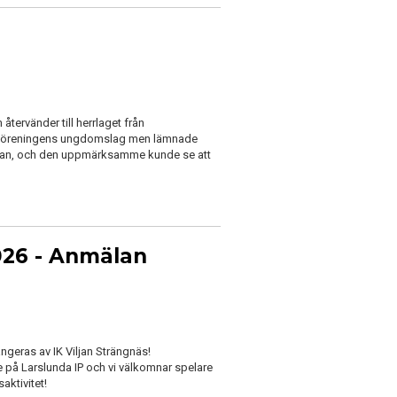
återvänder till herrlaget från
 i föreningens ungdomslag men lämnade
K Viljan, och den uppmärksamme kunde se att
026 - Anmälan
ngeras av IK Viljan Strängnäs!
e på Larslunda IP och vi välkomnar spelare
aktivitet!