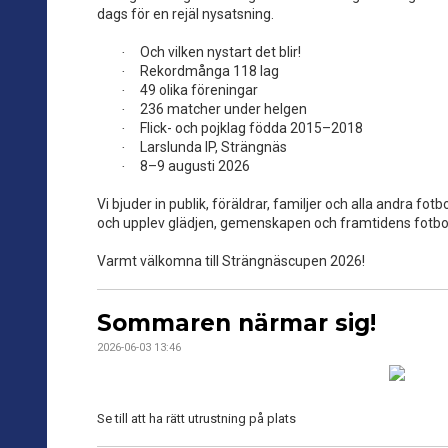
dags för en rejäl nysatsning.
Och vilken nystart det blir!
·
Rekordmånga 118 lag
·
49 olika föreningar
·
236 matcher under helgen
·
Flick- och pojklag födda 2015–2018
·
Larslunda IP, Strängnäs
·
8–9 augusti 2026
·
Vi bjuder in publik, föräldrar, familjer och alla andra fotb
och upplev glädjen, gemenskapen och framtidens fotbol
Varmt välkomna till Strängnäscupen 2026!
Sommaren närmar sig!
2026-06-03 13:46
Se till att ha rätt utrustning på plats