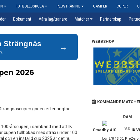
EN
FOTBOLLSSKOLA
PLUSTRÄNING
CAMPER
CUPER
G
der
Dokument
Våra lag/tränare
Matcher
Partnerskap
Partne
an Strängnäs
WEBBSHOP
→
m.
upen 2026
KOMMANDE MATCHE
r Strängnäscupen gör en efterlängtad
DAM
100-årscupen, i samband med att IK
vs
Smedby AIS
IK V
ar cupen fullbokad med strax under 100
al och en inställd cup 2025 är det nu
Lör 8/8 13:00, PreZero