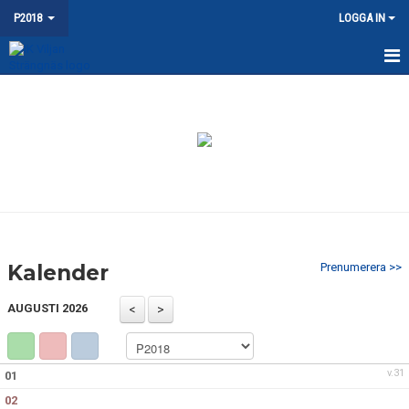
P2018
LOGGA IN
HEM
NYHETER
KALENDER
MATCHER
TRUPPEN
Kalender
Prenumerera >>
BILDGALLERI
AUGUSTI 2026
DOKUMENT
KONTAKT
v.31
01
02