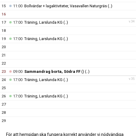
15
11:00
Bollvärdar + lagaktiviteter, Vasavallen Naturgräs
(..)
16
v.34
17
17:00
Träning, Larslunda KG
(..)
18
19
17:00
Träning, Larslunda KG
(..)
20
21
22
23
09:00
Sammandrag borta, Södra FF
()
(..)
v.35
24
17:00
Träning, Larslunda KG
(..)
25
26
17:00
Träning, Larslunda KG
(..)
27
28
29
30
För att hemsidan ska fungera korrekt använder vi nödvändiga