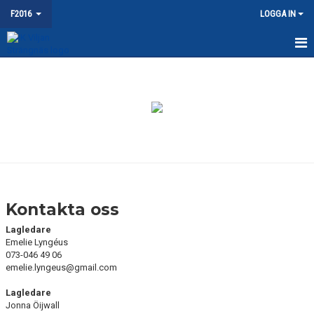
F2016
LOGGA IN
HEM
NYHETER
KALENDER
MATCHER
TRUPPEN
Kontakta oss
BILDGALLERI
Lagledare
Emelie Lyngéus
DOKUMENT
073-046 49 06
emelie.lyngeus@gmail.com
KONTAKT
Lagledare
Jonna Öijwall