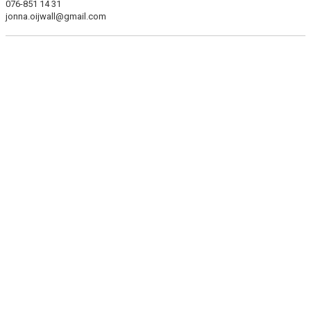
076-851 14 31
jonna.oijwall@gmail.com