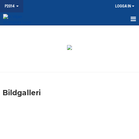
P2014
LOGGA IN
HEM
NYHETER
KALENDER
MATCHER
TRUPPEN
Bildgalleri
BILDGALLERI
DOKUMENT
KONTAKT