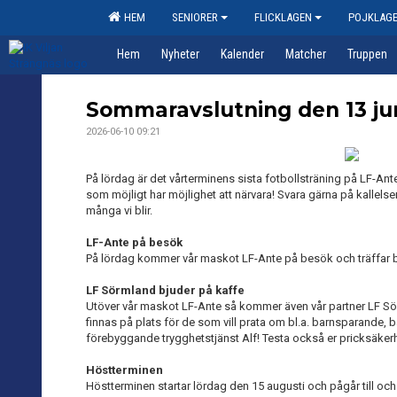
HEM
SENIORER
FLICKLAGEN
POJKLAG
Hem
Nyheter
Kalender
Matcher
Truppen
Sommaravslutning den 13 ju
2026-06-10 09:21
På lördag är det vårterminens sista fotbollsträning på LF-An
som möjligt har möjlighet att närvara! Svara gärna på kallelsen
många vi blir.
LF-Ante på besök
På lördag kommer vår maskot LF-Ante på besök och träffar 
LF Sörmland bjuder på kaffe
Utöver vår maskot LF-Ante så kommer även vår partner LF Sör
finnas på plats för de som vill prata om bl.a. barnsparande
förebyggande trygghetstjänst Alf! Testa också er pricksäkerhe
Höstterminen
Höstterminen startar lördag den 15 augusti och pågår till o