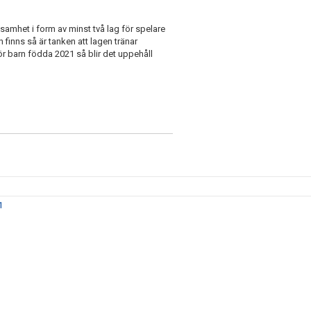
ksamhet i form av minst två lag för spelare
 finns så är tanken att lagen tränar
ör barn födda 2021 så blir det uppehåll
1