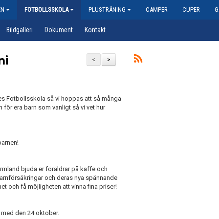
EN
FOTBOLLSSKOLA
PLUSTRÄNING
CAMPER
CUPER
G
Bildgalleri
Dokument
Kontakt
ni
<
>
tes Fotbollsskola så vi hoppas att så många
 för era barn som vanligt så vi vet hur
barnen!
mland bjuda er föräldrar på kaffe och
, barnförsäkringar och deras nya spännande
t och få möjligheten att vinna fina priser!
ch med den 24 oktober.