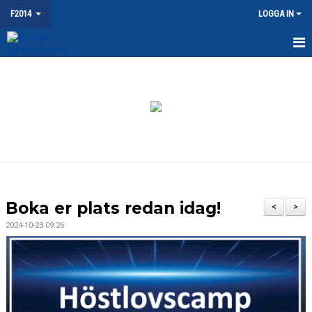
F2014
LOGGA IN
HEM
NYHETER
KALENDER
MATCHER
TRUPPEN
Boka er plats redan idag!
<
>
BILDGALLERI
2024-10-23 09:26
DOKUMENT
KONTAKT