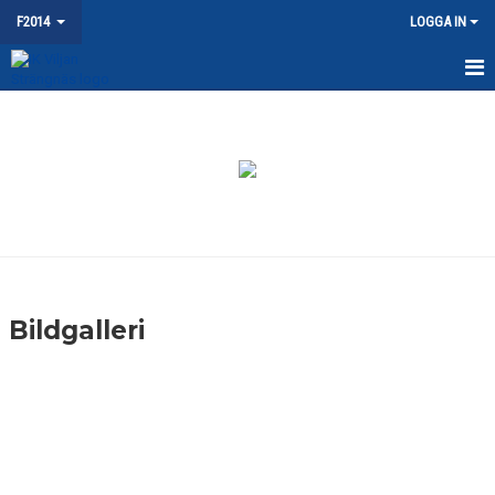
F2014
LOGGA IN
HEM
NYHETER
KALENDER
MATCHER
TRUPPEN
Bildgalleri
BILDGALLERI
DOKUMENT
KONTAKT