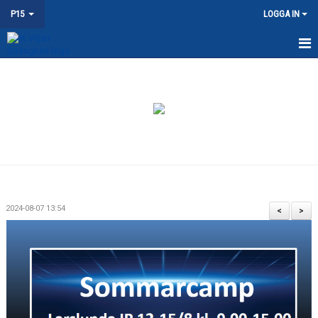
P15
LOGGA IN
HEM
NYHETER
KALENDER
TRUPPEN
DOKUMENT
2024-08-07 13:54
<
>
KONTAKT