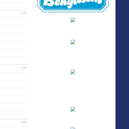
v.33
v.34
v.35