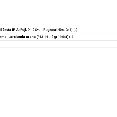
 Bårsta IP A
(Pojk 9m9 Svart Regional Höst Gr.1)
(..)
mma, Larslunda arena
(P13-14 blå gr.1 höst)
(..)