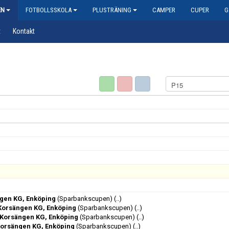
EN
FOTBOLLSSKOLA
PLUSTRÄNING
CAMPER
CUPER
G
t
Kontakt
gen KG, Enköping
(Sparbankscupen)
(..)
orsängen KG, Enköping
(Sparbankscupen)
(..)
, Korsängen KG, Enköping
(Sparbankscupen)
(..)
Korsängen KG, Enköping
(Sparbankscupen)
(..)