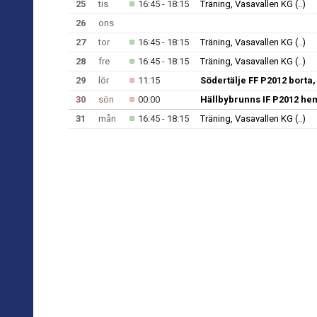
25
tis
16:45 - 18:15
Träning, Vasavallen KG
(..)
26
ons
27
tor
16:45 - 18:15
Träning, Vasavallen KG
(..)
28
fre
16:45 - 18:15
Träning, Vasavallen KG
(..)
29
lör
11:15
Södertälje FF P2012 borta,
30
sön
00:00
Hällbybrunns IF P2012 he
31
mån
16:45 - 18:15
Träning, Vasavallen KG
(..)