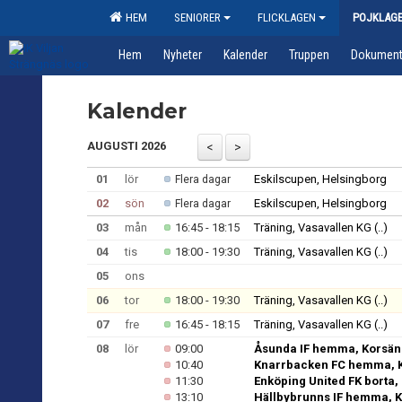
HEM
SENIORER
FLICKLAGEN
POJKLAG
Hem
Nyheter
Kalender
Truppen
Dokumen
Kalender
AUGUSTI 2026
01
lör
Eskilscupen, Helsingborg
Flera dagar
02
sön
Eskilscupen, Helsingborg
Flera dagar
03
mån
16:45 - 18:15
Träning, Vasavallen KG
(..)
04
tis
18:00 - 19:30
Träning, Vasavallen KG
(..)
05
ons
06
tor
18:00 - 19:30
Träning, Vasavallen KG
(..)
07
fre
16:45 - 18:15
Träning, Vasavallen KG
(..)
08
lör
09:00
Åsunda IF hemma, Korsän
10:40
Knarrbacken FC hemma, K
11:30
Enköping United FK borta
13:10
Hällbybrunns IF hemma, 