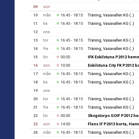
09
sön
10
mån
16:45 - 18:15
Träning, Vasavallen KG
(..)
11
tis
16:45 - 18:15
Träning, Vasavallen KG
(..)
12
ons
13
tor
16:45 - 18:15
Träning, Vasavallen KG
(..)
14
fre
16:45 - 18:15
Träning, Vasavallen KG
(..)
15
lör
00:00
IFK Eskilstuna P2012 hem
16
sön
10:00
Eskilstuna City FK P2012 b
17
mån
16:45 - 18:15
Träning, Vasavallen KG
(..)
18
tis
16:45 - 18:15
Träning, Vasavallen KG
(..)
19
ons
20
tor
16:45 - 18:15
Träning, Vasavallen KG
(..)
21
fre
16:45 - 18:15
Träning, Vasavallen KG
(..)
22
lör
00:00
Skogstorps GOIF P2012 h
23
sön
14:00
Flens IF P2013 borta, Ha
24
mån
16:45 - 18:15
Träning, Vasavallen KG
(..)