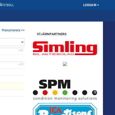
ÅFOTBOLL
LOGGA IN
Prenumerera >>
STJÄRNPARTNERS
v.31
v.32