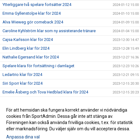
Ytterliggare två spelare fortsätter 2024
2024-01-12 15:00
Emma Gyllenstolpe klar för 2024
2024-01-10 15:00
Alva Wieweg gör comeback 2024
2024-01-09 15:00
Caroline Kyhlström klar som ny assisterande tränare
2024-01-04 15:00
Cajsa Karlsson klar för 2024
2023-12-30 14:47
Elin Lindberg klar för 2024
2023-12-28 15:49
Nathalie Egersand klar för 2024
2023-12-27 16:36
Spelare klara för fortsättning i damlaget
2023-12-23 10:26
Ledartrio klar för 2024
2023-12-21 09:15
Siri Sporr klar för 2024
2023-12-15 20:30
Emelie Åsberg och Tova Hedblad klara för 2024
2023-12-15 20:23
Spelare klara för fortsättning i damlaget
2023-12-13 20:27
William Karlsson ny damtränare
För att hemsidan ska fungera korrekt använder vi nödvändiga
2023-11-07 10:37
cookies från SportAdmin. Dessa går inte att stänga av.
William Karlsson tar över som huvudtränare för damlaget
2023-11-06 14:03
Föreningen kan också använda frivilliga cookies, t.ex. för statistik
eller marknadsföring. Du väljer själv om du vill acceptera dessa.
Anpassa dina val