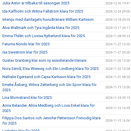
Julia Astor är tillbaka till säsongen 2025
2024-12-26 19:41
Ida Kalfholm och Wilma Fallström klara för 2025
2024-12-24 09:00
Intervju med damlagets huvudtränare William Karlsson
2024-12-18 09:59
Alva Wallmark och Tyra Ingårda klara för 2025
2024-12-17 20:17
Emma Thilén och Lovisa Rytterlund klara för 2025
2024-11-28 09:23
Fatuma Nondo klar för 2025
2024-11-27 15:00
Isa Sweström klar för 2025
2024-11-27 09:00
Gustav Granberg klar som ny assisterande tränare
2024-11-26 15:00
Nora Särnå, Elsa Wieweg och Elin Lindberg klara för 2025
2024-11-22 10:58
Nathalie Egersand och Cajsa Karlsson klara för 2025
2024-11-21 08:50
Emelie Åsberg, Wilma Zetterberg och Siri Sporr klara för
2024-11-19 15:00
2025
Lina Blomstrand klar för 2025
2024-11-18 09:19
Anna Belander, Alma Medberg och Lova Enkel klara för
2024-11-16 16:09
2025
Filippa Dos Santos och Jennifer Pettersson Frimodig klara
2024-11-15 16:06
för 2025
Ledartrio klar för 2025