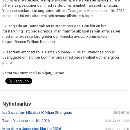
Youhana är en teknisk och spelskicklig spelare som kan spela på flera
offensiva positioner och med värdefull erfarenhet från spel i Elitettan.
Youhana spelade sin ungdomsfotboll i Triangelns IK innan hon inför 2022
anslöt till Uniteds akademi och senare tillhörde A-laget.
- Vi är glada att Tiama valt att ta steget hos oss. Hon blir en bra
förstärkning i att både bredda, men framför allt spetsa vårt anfallsspel
med sina tekniska färdigheter och kliniska avslut., kommenterar
huvudtränaren William Karlsson.
Vi ser fram emot att följa Tiama Youhana i IK Viljan Strängnäs och är
övertygade om att hon kommer bidra med både kvalitet och energi på
planen.
Varmt välkommen till IK Viljan, Tiama!
Nyhetsarkiv
Isa Sweström tillbaka i IK Viljan Strängnäs
2026-05-06
Tiama Youhana klar för 2026
2026-03-18 10:42
Moa Åberg Jansenius klar för 2026
2026-01-23 19:00