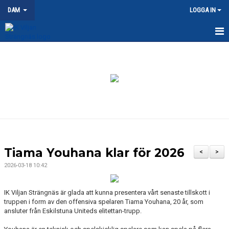
DAM
LOGGA IN
HEM
NYHETER
KALENDER
MATCHER
TRUPPEN
Tiama Youhana klar för 2026
<
>
DOKUMENT
2026-03-18 10:42
KONTAKT
IK Viljan Strängnäs är glada att kunna presentera vårt senaste tillskott i
truppen i form av den offensiva spelaren Tiama Youhana, 20 år, som
ansluter från Eskilstuna Uniteds elitettan-trupp.