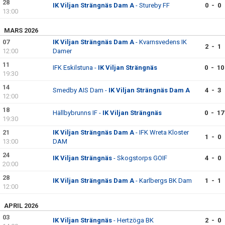
28
IK Viljan Strängnäs Dam A
- Stureby FF
0 - 0
13:00
MARS 2026
07
IK Viljan Strängnäs Dam A
- Kvarnsvedens IK
2 - 1
12:00
Damer
11
IFK Eskilstuna -
IK Viljan Strängnäs
0 - 10
19:30
14
Smedby AIS Dam -
IK Viljan Strängnäs Dam A
4 - 3
12:00
18
Hällbybrunns IF -
IK Viljan Strängnäs
0 - 17
19:30
21
IK Viljan Strängnäs Dam A
- IFK Wreta Kloster
1 - 0
13:00
DAM
24
IK Viljan Strängnäs
- Skogstorps GOIF
4 - 0
20:00
28
IK Viljan Strängnäs Dam A
- Karlbergs BK Dam
1 - 1
12:00
APRIL 2026
03
IK Viljan Strängnäs
- Hertzöga BK
2 - 0