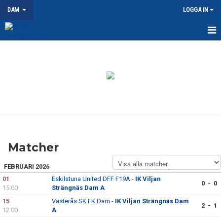
DAM
LOGGA IN
HEM
NYHETER
KALENDER
MATCHER
TRUPPEN
Matcher
DOKUMENT
FEBRUARI 2026
KONTAKT
01
Eskilstuna United DFF F19A -
IK Viljan
0 - 0
15:00
Strängnäs Dam A
15
Västerås SK FK Dam -
IK Viljan Strängnäs Dam
2 - 1
12:00
A