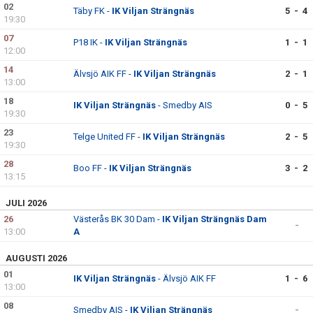
02
Täby FK -
IK Viljan Strängnäs
5 - 4
19:30
07
P18 IK -
IK Viljan Strängnäs
1 - 1
12:00
14
Älvsjö AIK FF -
IK Viljan Strängnäs
2 - 1
13:00
18
IK Viljan Strängnäs
- Smedby AIS
0 - 5
19:30
23
Telge United FF -
IK Viljan Strängnäs
2 - 5
19:30
28
Boo FF -
IK Viljan Strängnäs
3 - 2
13:15
JULI 2026
26
Västerås BK 30 Dam -
IK Viljan Strängnäs Dam
-
13:00
A
AUGUSTI 2026
01
IK Viljan Strängnäs
- Älvsjö AIK FF
1 - 6
13:00
08
Smedby AIS -
IK Viljan Strängnäs
-