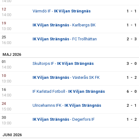
14:00
12
Värmdö IF -
IK Viljan Strängnäs
1 - 1
14:00
19
IK Viljan Strängnäs
- Karlbergs BK
1 - 1
13:00
25
IK Viljan Strängnäs
- FC Trollhättan
2 - 3
16:00
MAJ 2026
01
Skultorps IF -
IK Viljan Strängnäs
3 - 0
14:00
10
IK Viljan Strängnäs
- Västerås SK FK
1 - 2
13:00
16
IF Karlstad Fotboll -
IK Viljan Strängnäs
6 - 0
14:00
24
Ulricehamns IFK -
IK Viljan Strängnäs
2 - 1
15:00
30
IK Viljan Strängnäs
- Degerfors IF
1 - 2
13:00
JUNI 2026