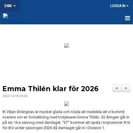
DAM
LOGGA IN
HEM
NYHETER
KALENDER
MATCHER
TRUPPEN
Emma Thilén klar för 2026
<
>
DOKUMENT
2025-12-18 20:00
KONTAKT
IK Viljan Strängnäs är mycket glada och nöjda att meddela att vi kommit
överens om en fortsättning med trotjänaren Emma Thilén. 32-åringen går in
på sin 16:e säsong med damlaget. ”ET” kommer att spela i tröjnummer #16
för IKV under säsongen 2026 då damlaget går in i Division 1.