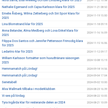
Nora Särnå, Elsa Wieweg och Elin Lindberg klara för 2025
2024-11-22 10:58
Nathalie Egersand och Cajsa Karlsson klara för 2025
2024-11-21 08:50
Emelie Åsberg, Wilma Zetterberg och Siri Sporr klara för
2024-11-19 15:00
2025
Lina Blomstrand klar för 2025
2024-11-18 09:19
Anna Belander, Alma Medberg och Lova Enkel klara för
2024-11-16 16:09
2025
Filippa Dos Santos och Jennifer Pettersson Frimodig klara
2024-11-15 16:06
för 2025
Ledartrio klar för 2025
2024-11-12 09:17
William Karlsson fortsätter som huvudtränare säsongen
2024-10-08 15:19
2025
Hemmamatch på Lördag!
2024-09-18 14:56
Hemmamatch på Lördag!
2024-09-04 17:04
Serietabell
2024-09-02 10:00
Alva Wallmark tillbaka i moderklubben
2024-08-23 16:39
Vi ses på lördag
2024-08-22 10:05
Tyra Ingårda klar för resterande delen av 2024
2024-08-21 10:09