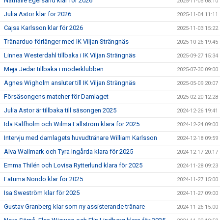
Nathalie Egersand klar för 2026
2025-11-05 08:10
Julia Astor klar för 2026
2025-11-04 11:11
Cajsa Karlsson klar för 2026
2025-11-03 15:22
Tränarduo förlänger med IK Viljan Strängnäs
2025-10-26 19:45
Linnea Westerdahl tillbaka i IK Viljan Strängnäs
2025-09-27 15:34
Meja Jedar tillbaka i moderklubben
2025-07-30 09:00
Agnes Wigholm ansluter till IK Viljan Strängnäs
2025-05-09 20:07
Försäsongens matcher för Damlaget
2025-02-20 12:28
Julia Astor är tillbaka till säsongen 2025
2024-12-26 19:41
Ida Kalfholm och Wilma Fallström klara för 2025
2024-12-24 09:00
Intervju med damlagets huvudtränare William Karlsson
2024-12-18 09:59
Alva Wallmark och Tyra Ingårda klara för 2025
2024-12-17 20:17
Emma Thilén och Lovisa Rytterlund klara för 2025
2024-11-28 09:23
Fatuma Nondo klar för 2025
2024-11-27 15:00
Isa Sweström klar för 2025
2024-11-27 09:00
Gustav Granberg klar som ny assisterande tränare
2024-11-26 15:00