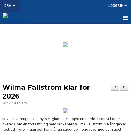
DAM
LOGGA IN
HEM
NYHETER
KALENDER
MATCHER
TRUPPEN
Wilma Fallström klar för
<
>
DOKUMENT
2026
2025-11-11 13:42
KONTAKT
IK Viljan Strängnäs är mycket glada och nöjda att meddela att vi kommit
överens om en fortsättning med lagkapten Wilma Fallström. 21-åringen är
fostrad i föreningen och har många säsonger i bagaget med damlaget.