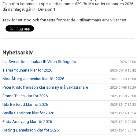
Fallström kommer att spela i tröjnummer #29 för IKV under säsongen 2026
då damlaget går in i Division 1.
Tack för ert stöd och fortsatta förtroende – tillsammans är vi Viljaniter!
Nyhetsarkiv
Isa Sweström tillbaka i IK Viljan Strängnäs
2026-05-06
Tiama Youhana klar för 2026
2026-03-18 10:42
Moa Åberg Jansenius klar för 2026
2026-01-23 19:00
Peter Kristoffersson klar som ny målvaktstränare
2026-01-08 18:29
Emma Thilén klar för 2026
2025-12-18 20:00
Niki Berterud klar för 2026
2025-12-17 19:32
Smilla Sandgren klar för 2026
2025-12-16 18:54
Frida Arenvang klar för 2026
2025-12-12 20:00
Hedvig Danielsson klar för 2026
2025-12-11 20:19