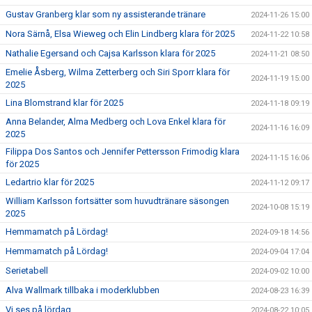
Gustav Granberg klar som ny assisterande tränare
2024-11-26 15:00
Nora Särnå, Elsa Wieweg och Elin Lindberg klara för 2025
2024-11-22 10:58
Nathalie Egersand och Cajsa Karlsson klara för 2025
2024-11-21 08:50
Emelie Åsberg, Wilma Zetterberg och Siri Sporr klara för
2024-11-19 15:00
2025
Lina Blomstrand klar för 2025
2024-11-18 09:19
Anna Belander, Alma Medberg och Lova Enkel klara för
2024-11-16 16:09
2025
Filippa Dos Santos och Jennifer Pettersson Frimodig klara
2024-11-15 16:06
för 2025
Ledartrio klar för 2025
2024-11-12 09:17
William Karlsson fortsätter som huvudtränare säsongen
2024-10-08 15:19
2025
Hemmamatch på Lördag!
2024-09-18 14:56
Hemmamatch på Lördag!
2024-09-04 17:04
Serietabell
2024-09-02 10:00
Alva Wallmark tillbaka i moderklubben
2024-08-23 16:39
Vi ses på lördag
2024-08-22 10:05