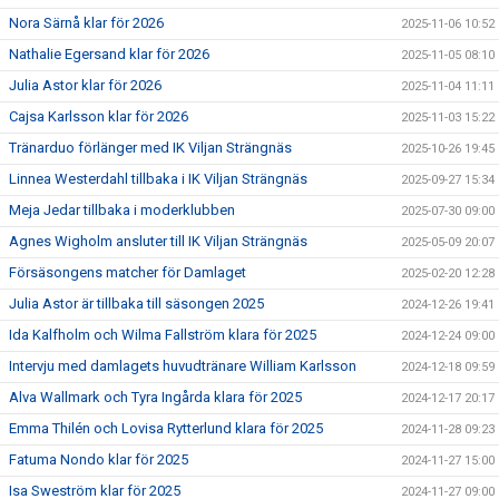
Nora Särnå klar för 2026
2025-11-06 10:52
Nathalie Egersand klar för 2026
2025-11-05 08:10
Julia Astor klar för 2026
2025-11-04 11:11
Cajsa Karlsson klar för 2026
2025-11-03 15:22
Tränarduo förlänger med IK Viljan Strängnäs
2025-10-26 19:45
Linnea Westerdahl tillbaka i IK Viljan Strängnäs
2025-09-27 15:34
Meja Jedar tillbaka i moderklubben
2025-07-30 09:00
Agnes Wigholm ansluter till IK Viljan Strängnäs
2025-05-09 20:07
Försäsongens matcher för Damlaget
2025-02-20 12:28
Julia Astor är tillbaka till säsongen 2025
2024-12-26 19:41
Ida Kalfholm och Wilma Fallström klara för 2025
2024-12-24 09:00
Intervju med damlagets huvudtränare William Karlsson
2024-12-18 09:59
Alva Wallmark och Tyra Ingårda klara för 2025
2024-12-17 20:17
Emma Thilén och Lovisa Rytterlund klara för 2025
2024-11-28 09:23
Fatuma Nondo klar för 2025
2024-11-27 15:00
Isa Sweström klar för 2025
2024-11-27 09:00