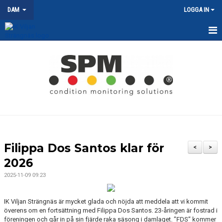
DAM
LOGGA IN
HEM
NYHETER
KALENDER
MATCHER
TRUPPEN
Filippa Dos Santos klar för
<
>
DOKUMENT
2026
2025-11-09 09:23
KONTAKT
IK Viljan Strängnäs är mycket glada och nöjda att meddela att vi kommit
överens om en fortsättning med Filippa Dos Santos. 23-åringen är fostrad i
föreningen och går in på sin fjärde raka säsong i damlaget. ”FDS” kommer