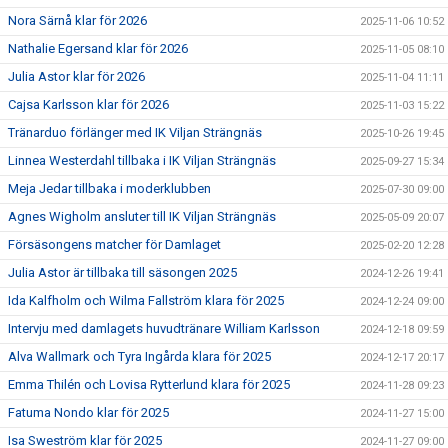
Nora Särnå klar för 2026
2025-11-06 10:52
Nathalie Egersand klar för 2026
2025-11-05 08:10
Julia Astor klar för 2026
2025-11-04 11:11
Cajsa Karlsson klar för 2026
2025-11-03 15:22
Tränarduo förlänger med IK Viljan Strängnäs
2025-10-26 19:45
Linnea Westerdahl tillbaka i IK Viljan Strängnäs
2025-09-27 15:34
Meja Jedar tillbaka i moderklubben
2025-07-30 09:00
Agnes Wigholm ansluter till IK Viljan Strängnäs
2025-05-09 20:07
Försäsongens matcher för Damlaget
2025-02-20 12:28
Julia Astor är tillbaka till säsongen 2025
2024-12-26 19:41
Ida Kalfholm och Wilma Fallström klara för 2025
2024-12-24 09:00
Intervju med damlagets huvudtränare William Karlsson
2024-12-18 09:59
Alva Wallmark och Tyra Ingårda klara för 2025
2024-12-17 20:17
Emma Thilén och Lovisa Rytterlund klara för 2025
2024-11-28 09:23
Fatuma Nondo klar för 2025
2024-11-27 15:00
Isa Sweström klar för 2025
2024-11-27 09:00