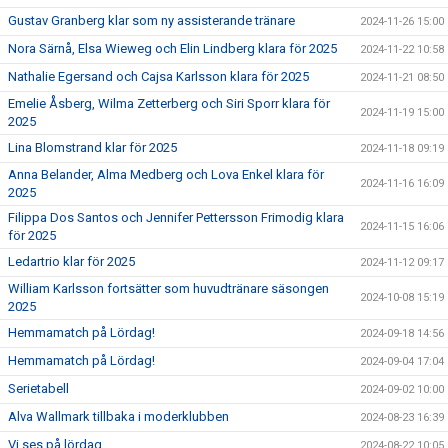
Gustav Granberg klar som ny assisterande tränare
2024-11-26 15:00
Nora Särnå, Elsa Wieweg och Elin Lindberg klara för 2025
2024-11-22 10:58
Nathalie Egersand och Cajsa Karlsson klara för 2025
2024-11-21 08:50
Emelie Åsberg, Wilma Zetterberg och Siri Sporr klara för
2024-11-19 15:00
2025
Lina Blomstrand klar för 2025
2024-11-18 09:19
Anna Belander, Alma Medberg och Lova Enkel klara för
2024-11-16 16:09
2025
Filippa Dos Santos och Jennifer Pettersson Frimodig klara
2024-11-15 16:06
för 2025
Ledartrio klar för 2025
2024-11-12 09:17
William Karlsson fortsätter som huvudtränare säsongen
2024-10-08 15:19
2025
Hemmamatch på Lördag!
2024-09-18 14:56
Hemmamatch på Lördag!
2024-09-04 17:04
Serietabell
2024-09-02 10:00
Alva Wallmark tillbaka i moderklubben
2024-08-23 16:39
Vi ses på lördag
2024-08-22 10:05