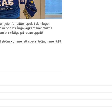
iljantjejer fortsätter spela i damlaget
holm och 20-åriga lagkaptenen Wilma
m blir viktiga på resan uppåt!
llström kommer att spela i tröjnummer #29