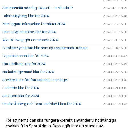
2024-06-12 17:50
Seriepremiär söndag 14 april - Larslunda IP
2024-04-10 18:29
Tabitha Nyberg klar för 2024
2024-03-25 15:48
Ytterliggare två spelare fortsätter 2024
2024-01-12 15:00
Emma Gyllenstolpe klar för 2024
2024-01-10 15:00
Alva Wieweg gör comeback 2024
2024-01-09 15:00
Caroline Kyhlström klar som ny assisterande tränare
2024-01-04 15:00
Cajsa Karlsson klar för 2024
2023-12-30 14:47
Elin Lindberg klar för 2024
2023-12-28 15:49
Nathalie Egersand klar för 2024
2023-12-27 16:36
Spelare klara för fortsättning i damlaget
2023-12-23 10:26
Ledartrio klar för 2024
2023-12-21 09:15
Siri Sporr klar för 2024
2023-12-15 20:30
Emelie Åsberg och Tova Hedblad klara för 2024
2023-12-15 20:23
Spelare klara för fortsättning i damlaget
2023-12-13 20:27
William Karlsson ny damtränare
För att hemsidan ska fungera korrekt använder vi nödvändiga
2023-11-07 10:37
cookies från SportAdmin. Dessa går inte att stänga av.
William Karlsson tar över som huvudtränare för damlaget