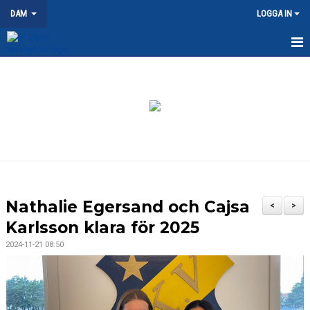
DAM
LOGGA IN
HEM
NYHETER
KALENDER
MATCHER
TRUPPEN
Nathalie Egersand och Cajsa
<
>
DOKUMENT
Karlsson klara för 2025
2024-11-21 08:50
KONTAKT