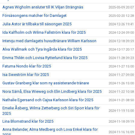
Agnes Wigholm ansluter till IK Viljan Strängnäs
2025-05-09 20:07
Försäsongens matcher för Damlaget
2025-02-20 12:28
Julia Astor är tillbaka till säsongen 2025
2024-12-26 19:41
Ida Kalfholm och Wilma Fallström klara för 2025
2024-12-24 09:00
Intervju med damlagets huvudtränare William Karlsson
2024-12-18 09:59
Alva Wallmark och Tyra Ingårda klara för 2025
2024-12-17 20:17
Emma Thilén och Lovisa Rytterlund klara för 2025
2024-11-28 09:23
Fatuma Nondo klar för 2025
2024-11-27 15:00
Isa Sweström klar för 2025
2024-11-27 09:00
Gustav Granberg klar som ny assisterande tränare
2024-11-26 15:00
Nora Särnå, Elsa Wieweg och Elin Lindberg klara för 2025
2024-11-22 10:58
Nathalie Egersand och Cajsa Karlsson klara för 2025
2024-11-21 08:50
Emelie Åsberg, Wilma Zetterberg och Siri Sporr klara för
2024-11-19 15:00
2025
Lina Blomstrand klar för 2025
2024-11-18 09:19
Anna Belander, Alma Medberg och Lova Enkel klara för
2024-11-16 16:09
2025