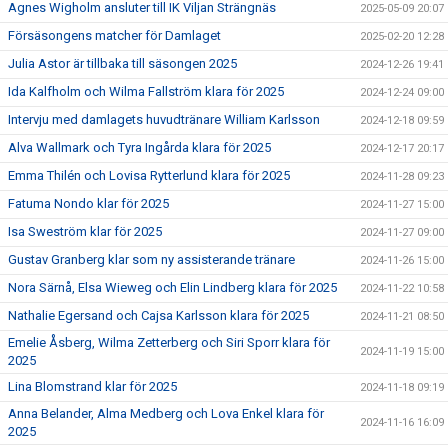
Agnes Wigholm ansluter till IK Viljan Strängnäs
2025-05-09 20:07
Försäsongens matcher för Damlaget
2025-02-20 12:28
Julia Astor är tillbaka till säsongen 2025
2024-12-26 19:41
Ida Kalfholm och Wilma Fallström klara för 2025
2024-12-24 09:00
Intervju med damlagets huvudtränare William Karlsson
2024-12-18 09:59
Alva Wallmark och Tyra Ingårda klara för 2025
2024-12-17 20:17
Emma Thilén och Lovisa Rytterlund klara för 2025
2024-11-28 09:23
Fatuma Nondo klar för 2025
2024-11-27 15:00
Isa Sweström klar för 2025
2024-11-27 09:00
Gustav Granberg klar som ny assisterande tränare
2024-11-26 15:00
Nora Särnå, Elsa Wieweg och Elin Lindberg klara för 2025
2024-11-22 10:58
Nathalie Egersand och Cajsa Karlsson klara för 2025
2024-11-21 08:50
Emelie Åsberg, Wilma Zetterberg och Siri Sporr klara för
2024-11-19 15:00
2025
Lina Blomstrand klar för 2025
2024-11-18 09:19
Anna Belander, Alma Medberg och Lova Enkel klara för
2024-11-16 16:09
2025