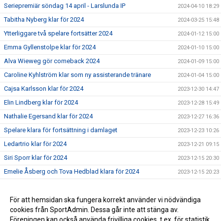
Seriepremiär söndag 14 april - Larslunda IP
2024-04-10 18:29
Tabitha Nyberg klar för 2024
2024-03-25 15:48
Ytterliggare två spelare fortsätter 2024
2024-01-12 15:00
Emma Gyllenstolpe klar för 2024
2024-01-10 15:00
Alva Wieweg gör comeback 2024
2024-01-09 15:00
Caroline Kyhlström klar som ny assisterande tränare
2024-01-04 15:00
Cajsa Karlsson klar för 2024
2023-12-30 14:47
Elin Lindberg klar för 2024
2023-12-28 15:49
Nathalie Egersand klar för 2024
2023-12-27 16:36
Spelare klara för fortsättning i damlaget
2023-12-23 10:26
Ledartrio klar för 2024
2023-12-21 09:15
Siri Sporr klar för 2024
2023-12-15 20:30
Emelie Åsberg och Tova Hedblad klara för 2024
2023-12-15 20:23
Spelare klara för fortsättning i damlaget
2023-12-13 20:27
William Karlsson ny damtränare
För att hemsidan ska fungera korrekt använder vi nödvändiga
2023-11-07 10:37
cookies från SportAdmin. Dessa går inte att stänga av.
William Karlsson tar över som huvudtränare för damlaget
2023-11-06 14:03
Föreningen kan också använda frivilliga cookies, t.ex. för statistik