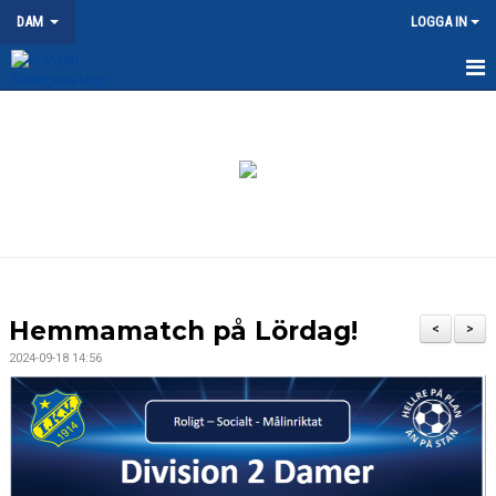
DAM
LOGGA IN
HEM
NYHETER
KALENDER
MATCHER
TRUPPEN
Hemmamatch på Lördag!
<
>
DOKUMENT
2024-09-18 14:56
KONTAKT