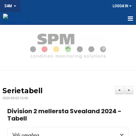
DAM
LOGGA IN
HEM
NYHETER
KALENDER
MATCHER
TRUPPEN
Serietabell
<
>
DOKUMENT
2024-09-02 10:00
KONTAKT