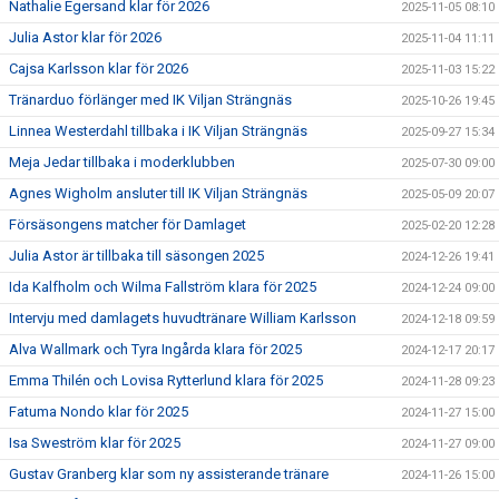
Nathalie Egersand klar för 2026
2025-11-05 08:10
Julia Astor klar för 2026
2025-11-04 11:11
Cajsa Karlsson klar för 2026
2025-11-03 15:22
Tränarduo förlänger med IK Viljan Strängnäs
2025-10-26 19:45
Linnea Westerdahl tillbaka i IK Viljan Strängnäs
2025-09-27 15:34
Meja Jedar tillbaka i moderklubben
2025-07-30 09:00
Agnes Wigholm ansluter till IK Viljan Strängnäs
2025-05-09 20:07
Försäsongens matcher för Damlaget
2025-02-20 12:28
Julia Astor är tillbaka till säsongen 2025
2024-12-26 19:41
Ida Kalfholm och Wilma Fallström klara för 2025
2024-12-24 09:00
Intervju med damlagets huvudtränare William Karlsson
2024-12-18 09:59
Alva Wallmark och Tyra Ingårda klara för 2025
2024-12-17 20:17
Emma Thilén och Lovisa Rytterlund klara för 2025
2024-11-28 09:23
Fatuma Nondo klar för 2025
2024-11-27 15:00
Isa Sweström klar för 2025
2024-11-27 09:00
Gustav Granberg klar som ny assisterande tränare
2024-11-26 15:00