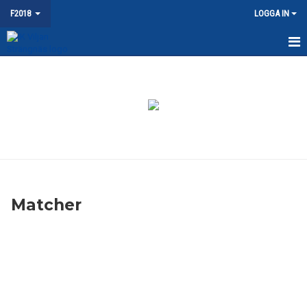
F2018
LOGGA IN
HEM
NYHETER
KALENDER
MATCHER
TRUPPEN
Matcher
BILDGALLERI
DOKUMENT
KONTAKT