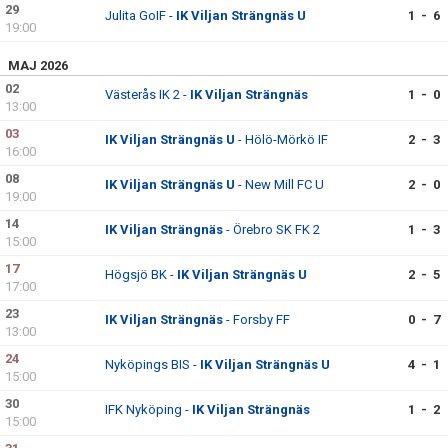
29
Julita GoIF -
IK Viljan Strängnäs U
1 - 6
19:00
MAJ 2026
02
Västerås IK 2 -
IK Viljan Strängnäs
1 - 0
13:00
03
IK Viljan Strängnäs U
- Hölö-Mörkö IF
2 - 3
16:00
08
IK Viljan Strängnäs U
- New Mill FC U
2 - 0
19:00
14
IK Viljan Strängnäs
- Örebro SK FK 2
1 - 3
15:00
17
Högsjö BK -
IK Viljan Strängnäs U
2 - 5
17:00
23
IK Viljan Strängnäs
- Forsby FF
0 - 7
13:00
24
Nyköpings BIS -
IK Viljan Strängnäs U
4 - 1
15:00
30
IFK Nyköping -
IK Viljan Strängnäs
1 - 2
15:00