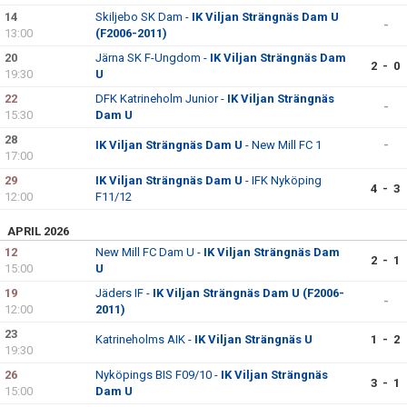
14
Skiljebo SK Dam -
IK Viljan Strängnäs Dam U
-
13:00
(F2006-2011)
20
Järna SK F-Ungdom -
IK Viljan Strängnäs Dam
2 - 0
19:30
U
22
DFK Katrineholm Junior -
IK Viljan Strängnäs
-
15:30
Dam U
28
IK Viljan Strängnäs Dam U
- New Mill FC 1
-
17:00
29
IK Viljan Strängnäs Dam U
- IFK Nyköping
4 - 3
12:00
F11/12
APRIL 2026
12
New Mill FC Dam U -
IK Viljan Strängnäs Dam
2 - 1
15:00
U
19
Jäders IF -
IK Viljan Strängnäs Dam U (F2006-
-
12:00
2011)
23
Katrineholms AIK -
IK Viljan Strängnäs U
1 - 2
19:30
26
Nyköpings BIS F09/10 -
IK Viljan Strängnäs
3 - 1
15:00
Dam U