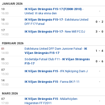
JANUARI 2026
10
IK Viljan Strängnäs F15-17 (F2008-2010)
-
-
16:00
United. Vi ska vinna den
10
IK Viljan Strängnäs F15-17
- Eskilstuna United
0 - 2
16:00
DFF F17 Futsal
17
IK Viljan Strängnäs F15-17
- New Mill FC DJ
3 - 0
14:00
FEBRUARI 2026
01
Eskilstuna United DFF Dam Juniorer Futsal -
IK
1 - 4
14:00
Viljan Strängnäs F15-17
05
Södertälje Futsal Club F11 -
IK Viljan Strängnäs
0 - 6
19:30
F15-17
07
IK Viljan Strängnäs F15
- IFK Nyköping Dam J
-
15:30
14
IK Viljan Strängnäs F15
- Fanna BK F-11
-
15:00
MARS 2026
07
IK Viljan Strängnäs F15
- Mälarhöjden-
-
17:00
Hägersten FF F2011