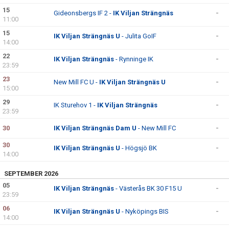
15
Gideonsbergs IF 2 -
IK Viljan Strängnäs
-
11:00
15
IK Viljan Strängnäs U
- Julita GoIF
-
14:00
22
IK Viljan Strängnäs
- Rynninge IK
-
23:59
23
New Mill FC U -
IK Viljan Strängnäs U
-
15:00
29
IK Sturehov 1 -
IK Viljan Strängnäs
-
23:59
30
IK Viljan Strängnäs Dam U
- New Mill FC
-
30
IK Viljan Strängnäs U
- Högsjö BK
-
14:00
SEPTEMBER 2026
05
IK Viljan Strängnäs
- Västerås BK 30 F15 U
-
23:59
06
IK Viljan Strängnäs U
- Nyköpings BIS
-
14:00