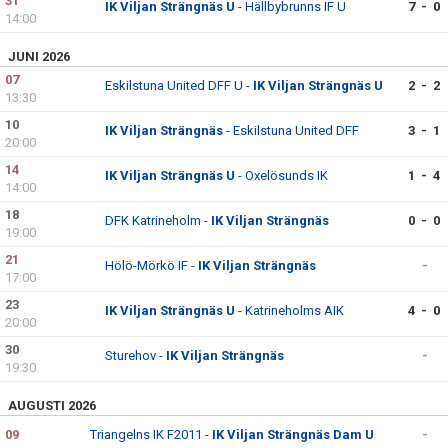
31
IK Viljan Strängnäs U
- Hällbybrunns IF U
7 - 0
14:00
JUNI 2026
07
Eskilstuna United DFF U -
IK Viljan Strängnäs U
2 - 2
13:30
10
IK Viljan Strängnäs
- Eskilstuna United DFF
3 - 1
20:00
14
IK Viljan Strängnäs U
- Oxelösunds IK
1 - 4
14:00
18
DFK Katrineholm -
IK Viljan Strängnäs
0 - 0
19:00
21
Hölö-Mörkö IF -
IK Viljan Strängnäs
-
17:00
23
IK Viljan Strängnäs U
- Katrineholms AIK
4 - 0
20:00
30
Sturehov -
IK Viljan Strängnäs
-
19:30
AUGUSTI 2026
09
Triangelns IK F2011 -
IK Viljan Strängnäs Dam U
-