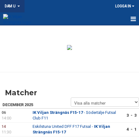
DAM U
LOGGA IN
HEM
NYHETER
KALENDER
MATCHER
TRUPPEN
Matcher
DOKUMENT
DECEMBER 2025
KONTAKT
06
IK Viljan Strängnäs F15-17
- Södertälje Futsal
3 - 3
14:00
Club F11
14
Eskilstuna United DFF F17 Futsal -
IK Viljan
4 - 1
11:30
Strängnäs F15-17