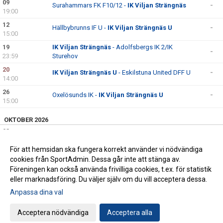
09
Surahammars FK F10/12 -
IK Viljan Strängnäs
-
19:00
12
Hällbybrunns IF U -
IK Viljan Strängnäs U
-
15:00
19
IK Viljan Strängnäs
- Adolfsbergs IK 2/IK
-
23:59
Sturehov
20
IK Viljan Strängnäs U
- Eskilstuna United DFF U
-
14:00
26
Oxelösunds IK -
IK Viljan Strängnäs U
-
15:00
OKTOBER 2026
03
Örebro SK FK 2 -
IK Viljan Strängnäs
-
23:59
För att hemsidan ska fungera korrekt använder vi nödvändiga
10
IK Viljan Strängnäs
- IFK Nyköping
-
cookies från SportAdmin. Dessa går inte att stänga av.
23:59
Föreningen kan också använda frivilliga cookies, t.ex. för statistik
eller marknadsföring. Du väljer själv om du vill acceptera dessa.
Anpassa dina val
Cookie-inställningar
Gå till Webbversion
Acceptera nödvändiga
Acceptera alla