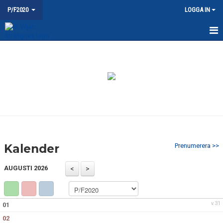
P/F2020
LOGGA IN
HEM
NYHETER
KALENDER
MATCHER
TRUPPEN
Kalender
Prenumerera >>
BILDGALLERI
AUGUSTI 2026
DOKUMENT
KONTAKT
v.31
01
02