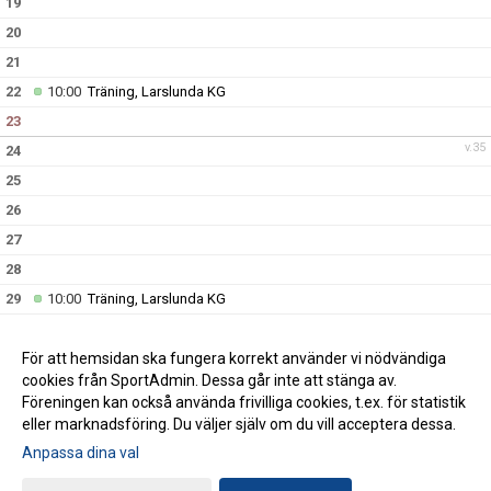
19
20
21
22
10:00
Träning, Larslunda KG
23
v.35
24
25
26
27
28
29
10:00
Träning, Larslunda KG
30
v.36
31
För att hemsidan ska fungera korrekt använder vi nödvändiga
cookies från SportAdmin. Dessa går inte att stänga av.
Föreningen kan också använda frivilliga cookies, t.ex. för statistik
eller marknadsföring. Du väljer själv om du vill acceptera dessa.
Anpassa dina val
Cookie-inställningar
Gå till Webbversion