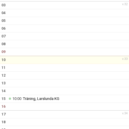
v.32
03
04
05
06
07
08
09
v.33
10
11
12
13
14
15
10:00
Träning, Larslunda KG
16
v.34
17
18