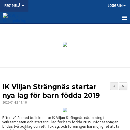
P2019 BLÅ
LOGGA IN
HEM
NYHETER
KALENDER
MATCHER
TRUPPEN
IK Viljan Strängnäs startar
<
>
BILDGALLERI
nya lag för barn födda 2019
2026-01-12 11:18
DOKUMENT
KONTAKT
Efter två år med bollskola tar IK Viljan Strängnäs nästa steg i
verksamheten och startar nu lag för barn födda 2019. Inför säsongen
bildas två pojklag och ett flicklag, och föreningen har möjlighet att ta