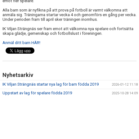
emot fler spelare.
Alla barn som är nyfikna på att prova på fotboll är varmt välkomna att
anmäla sig. Träningarna startar vecka 4 och genomförs en gång per vecka.
Under perioden fram till april sker träningen inomhus.
IK Viljan Strängnäs ser fram emot att välkomna nya spelare och fortsätta
skapa glädje, gemenskap och fotbollslust i föreningen.
Anmäl ditt barn HÄR!
Nyhetsarkiv
IK Viljan Strängnäs startar nya lag för barn födda 2019
2026-01-12 11:18
Uppstart av lag för spelare födda 2019
2025-10-28 14:09