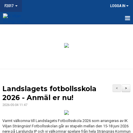
F2017
LOGGA IN
HEM
NYHETER
KALENDER
MATCHER
TRUPPEN
Landslagets fotbollsskola
<
>
BILDGALLERI
2026 - Anmäl er nu!
2026-05-04 11:47
DOKUMENT
KONTAKT
Varmt välkomna till Landslagets Fotbollsskola 2026 som arrangeras av IK
Viljan Strängnäs! Fotbollsskolan går av stapeln mellan den 15-18 juni 2026
nere på Larslunda IP och vi välkomnar spelare från hela Strängnäs Kommun