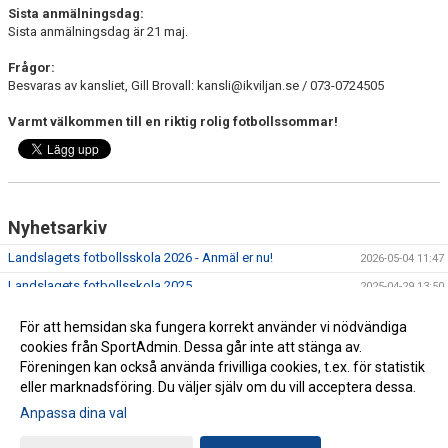
Sista anmälningsdag:
Sista anmälningsdag är 21 maj.
Frågor:
Besvaras av kansliet, Gill Brovall: kansli@ikviljan.se / 073-0724505
Varmt välkommen till en riktig rolig fotbollssommar!
Nyhetsarkiv
Landslagets fotbollsskola 2026 - Anmäl er nu!
2026-05-04 11:47
Landslagets fotbollsskola 2025
2025-04-29 13:50
Anmäl dig nu till påsklovscamp på Larslunda IP!
2025-03-17 13:11
För att hemsidan ska fungera korrekt använder vi nödvändiga
Boka er plats redan idag!
2024-10-23 09:34
cookies från SportAdmin. Dessa går inte att stänga av.
Föreningen kan också använda frivilliga cookies, t.ex. för statistik
eller marknadsföring. Du väljer själv om du vill acceptera dessa.
Anpassa dina val
Cookie-inställningar
Gå till Webbversion