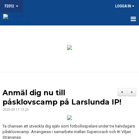
F2012
LOGGA IN
HEM
NYHETER
KALENDER
MATCHER
TRUPPEN
Anmäl dig nu till
<
>
BILDGALLERI
påsklovscamp på Larslunda IP!
2025-03-17 13:25
DOKUMENT
KONTAKT
Ta chansen att utveckla dig själv som fotbollsspelare under tre halvdagars
påsklovscamp. Arrangeras i samarbete mellan Supercoach och IK Viljan
Strängnäs.