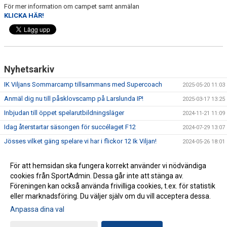
För mer information om campet samt anmälan
KLICKA HÄR!
Nyhetsarkiv
IK Viljans Sommarcamp tillsammans med Supercoach
2025-05-20 11:03
Anmäl dig nu till påsklovscamp på Larslunda IP!
2025-03-17 13:25
Inbjudan till öppet spelarutbildningsläger
2024-11-21 11:09
Idag återstartar säsongen för succélaget F12
2024-07-29 13:07
Jösses vilket gäng spelare vi har i flickor 12 Ik Viljan!
2024-05-26 18:01
För att hemsidan ska fungera korrekt använder vi nödvändiga
cookies från SportAdmin. Dessa går inte att stänga av.
Föreningen kan också använda frivilliga cookies, t.ex. för statistik
eller marknadsföring. Du väljer själv om du vill acceptera dessa.
Anpassa dina val
Cookie-inställningar
Gå till Webbversion