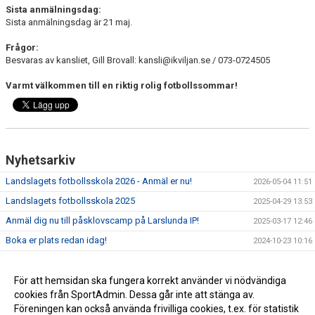
Sista anmälningsdag:
Sista anmälningsdag är 21 maj.
Frågor:
Besvaras av kansliet, Gill Brovall: kansli@ikviljan.se / 073-0724505
Varmt välkommen till en riktig rolig fotbollssommar!
Nyhetsarkiv
Landslagets fotbollsskola 2026 - Anmäl er nu!
2026-05-04 11:51
Landslagets fotbollsskola 2025
2025-04-29 13:53
Anmäl dig nu till påsklovscamp på Larslunda IP!
2025-03-17 12:46
Boka er plats redan idag!
2024-10-23 10:16
2024-08-07 13:43
Anmälan öppen!
För att hemsidan ska fungera korrekt använder vi nödvändiga
2024-05-06 17:11
cookies från SportAdmin. Dessa går inte att stänga av.
Påsklovscamp 2-4/4-24
2024-03-25 12:44
Föreningen kan också använda frivilliga cookies, t.ex. för statistik