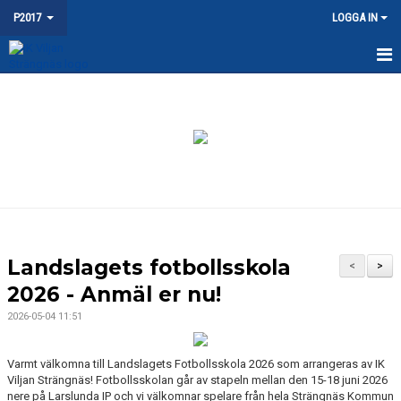
P2017
LOGGA IN
HEM
NYHETER
KALENDER
MATCHER
TRUPPEN
Landslagets fotbollsskola
<
>
BILDGALLERI
2026 - Anmäl er nu!
2026-05-04 11:51
DOKUMENT
KONTAKT
Varmt välkomna till Landslagets Fotbollsskola 2026 som arrangeras av IK
Viljan Strängnäs! Fotbollsskolan går av stapeln mellan den 15-18 juni 2026
nere på Larslunda IP och vi välkomnar spelare från hela Strängnäs Kommun