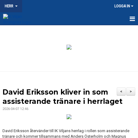
HERR
LOGGA IN
HEM
NYHETER
KALENDER
MATCHER
TRUPPEN
David Eriksson kliver in som
<
>
DOKUMENT
assisterande tränare i herrlaget
2026-04-07 12:46
KONTAKT
David Eriksson återvänder till IK Viljans herrlag i rollen som assisterande
tränare och kommer tillsammans med Anders Österholm och Magnus