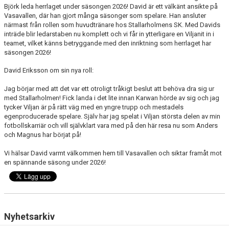
Björk leda herrlaget under säsongen 2026! David är ett välkänt ansikte på
Vasavallen, där han gjort många säsonger som spelare. Han ansluter
närmast från rollen som huvudtränare hos Stallarholmens SK. Med Davids
inträde blir ledarstaben nu komplett och vi får in ytterligare en Viljanit in i
teamet, vilket känns betryggande med den inriktning som herrlaget har
säsongen 2026!
David Eriksson om sin nya roll:
Jag börjar med att det var ett otroligt tråkigt beslut att behöva dra sig ur
med Stallarholmen! Fick landa i det lite innan Karwan hörde av sig och jag
tycker Viljan är på rätt väg med en yngre trupp och mestadels
egenproducerade spelare. Själv har jag spelat i Viljan största delen av min
fotbollskarriär och vill självklart vara med på den här resa nu som Anders
och Magnus har börjat på!
Vi hälsar David varmt välkommen hem till Vasavallen och siktar framåt mot
en spännande säsong under 2026!
Nyhetsarkiv