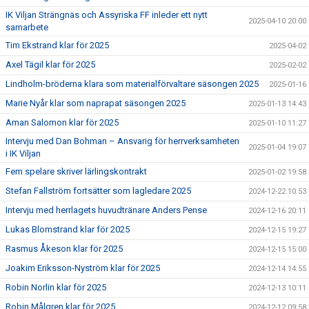
IK Viljan Strängnäs och Assyriska FF inleder ett nytt
2025-04-10 20:00
samarbete
Tim Ekstrand klar för 2025
2025-04-02
Axel Tägil klar för 2025
2025-02-02
Lindholm-bröderna klara som materialförvaltare säsongen 2025
2025-01-16
Marie Nyår klar som naprapat säsongen 2025
2025-01-13 14:43
Aman Salomon klar för 2025
2025-01-10 11:27
Intervju med Dan Bohman – Ansvarig för herrverksamheten
2025-01-04 19:07
i IK Viljan
Fem spelare skriver lärlingskontrakt
2025-01-02 19:58
Stefan Fallström fortsätter som lagledare 2025
2024-12-22 10:53
Intervju med herrlagets huvudtränare Anders Pense
2024-12-16 20:11
Lukas Blomstrand klar för 2025
2024-12-15 19:27
Rasmus Åkeson klar för 2025
2024-12-15 15:00
Joakim Eriksson-Nyström klar för 2025
2024-12-14 14:55
Robin Norlin klar för 2025
2024-12-13 10:11
Robin Målgren klar för 2025
2024-12-12 09:58