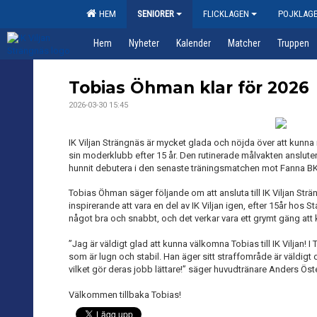
HEM
SENIORER
FLICKLAGEN
POJKLAG
Hem
Nyheter
Kalender
Matcher
Truppen
Tobias Öhman klar för 2026
2026-03-30 15:45
IK Viljan Strängnäs är mycket glada och nöjda över att kunna
sin moderklubb efter 15 år. Den rutinerade målvakten ansluter 
hunnit debutera i den senaste träningsmatchen mot Fanna BK
Tobias Öhman säger följande om att ansluta till IK Viljan Strä
inspirerande att vara en del av IK Viljan igen, efter 15år hos S
något bra och snabbt, och det verkar vara ett grymt gäng att k
”Jag är väldigt glad att kunna välkomna Tobias till IK Viljan! 
som är lugn och stabil. Han äger sitt straffområde är väldig
vilket gör deras jobb lättare!” säger huvudtränare Anders Ös
Välkommen tillbaka Tobias!