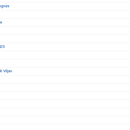
ängnäs
te
025
K Viljan