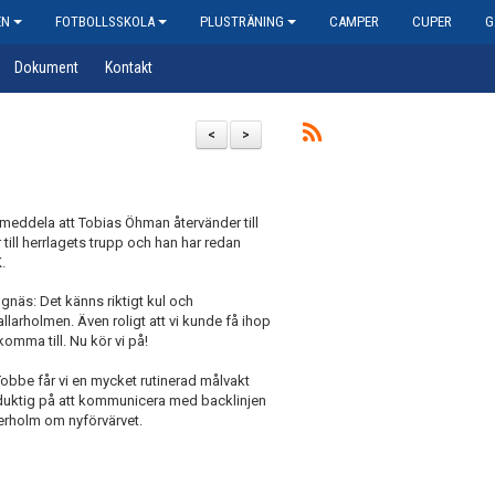
EN
FOTBOLLSSKOLA
PLUSTRÄNING
CAMPER
CUPER
G
Dokument
Kontakt
<
>
 meddela att Tobias Öhman återvänder till
till herrlagets trupp och han har redan
.
ngnäs: Det känns riktigt kul och
tallarholmen. Även roligt att vi kunde få ihop
omma till. Nu kör vi på!
I Tobbe får vi en mycket rutinerad målvakt
t duktig på att kommunicera med backlinjen
terholm om nyförvärvet.