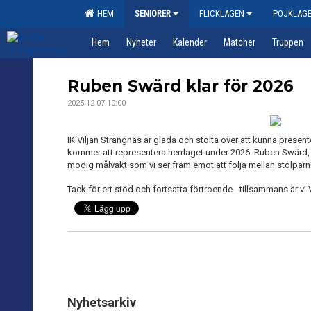
HEM
SENIORER
FLICKLAGEN
POJKLAG
Hem
Nyheter
Kalender
Matcher
Truppen
Ruben Swärd klar för 2026
2025-12-07 10:00
IK Viljan Strängnäs är glada och stolta över att kunna presen
kommer att representera herrlaget under 2026. Ruben Swärd,
modig målvakt som vi ser fram emot att följa mellan stolpar
Tack för ert stöd och fortsatta förtroende - tillsammans är vi Vi
Nyhetsarkiv