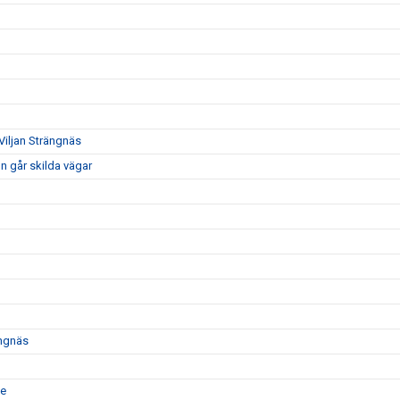
Viljan Strängnäs
n går skilda vägar
ängnäs
te