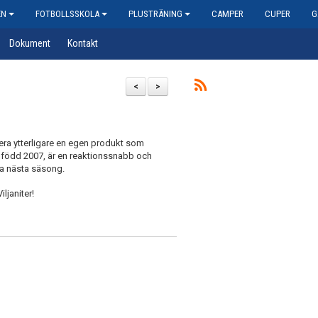
EN
FOTBOLLSSKOLA
PLUSTRÄNING
CAMPER
CUPER
G
Dokument
Kontakt
<
>
tera ytterligare en egen produkt som
 född 2007, är en reaktionssnabb och
na nästa säsong.
ljaniter!