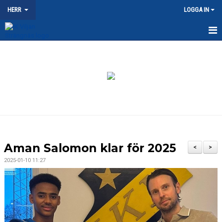
HERR
LOGGA IN
HEM
NYHETER
KALENDER
MATCHER
TRUPPEN
Aman Salomon klar för 2025
<
>
DOKUMENT
2025-01-10 11:27
KONTAKT