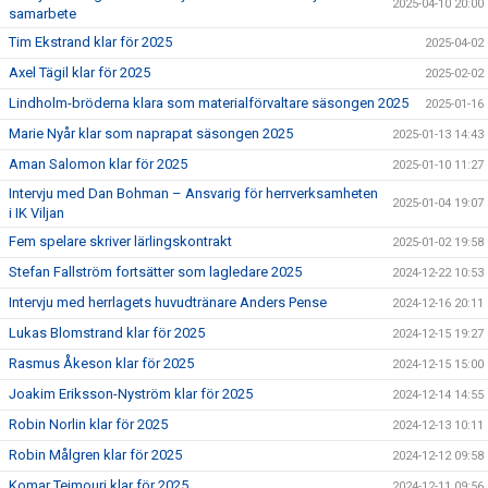
2025-04-10 20:00
samarbete
Tim Ekstrand klar för 2025
2025-04-02
Axel Tägil klar för 2025
2025-02-02
Lindholm-bröderna klara som materialförvaltare säsongen 2025
2025-01-16
Marie Nyår klar som naprapat säsongen 2025
2025-01-13 14:43
Aman Salomon klar för 2025
2025-01-10 11:27
Intervju med Dan Bohman – Ansvarig för herrverksamheten
2025-01-04 19:07
i IK Viljan
Fem spelare skriver lärlingskontrakt
2025-01-02 19:58
Stefan Fallström fortsätter som lagledare 2025
2024-12-22 10:53
Intervju med herrlagets huvudtränare Anders Pense
2024-12-16 20:11
Lukas Blomstrand klar för 2025
2024-12-15 19:27
Rasmus Åkeson klar för 2025
2024-12-15 15:00
Joakim Eriksson-Nyström klar för 2025
2024-12-14 14:55
Robin Norlin klar för 2025
2024-12-13 10:11
Robin Målgren klar för 2025
2024-12-12 09:58
Komar Teimouri klar för 2025
2024-12-11 09:56