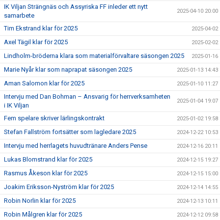
IK Viljan Strängnäs och Assyriska FF inleder ett nytt
2025-04-10 20:00
samarbete
Tim Ekstrand klar för 2025
2025-04-02
Axel Tägil klar för 2025
2025-02-02
Lindholm-bröderna klara som materialförvaltare säsongen 2025
2025-01-16
Marie Nyår klar som naprapat säsongen 2025
2025-01-13 14:43
Aman Salomon klar för 2025
2025-01-10 11:27
Intervju med Dan Bohman – Ansvarig för herrverksamheten
2025-01-04 19:07
i IK Viljan
Fem spelare skriver lärlingskontrakt
2025-01-02 19:58
Stefan Fallström fortsätter som lagledare 2025
2024-12-22 10:53
Intervju med herrlagets huvudtränare Anders Pense
2024-12-16 20:11
Lukas Blomstrand klar för 2025
2024-12-15 19:27
Rasmus Åkeson klar för 2025
2024-12-15 15:00
Joakim Eriksson-Nyström klar för 2025
2024-12-14 14:55
Robin Norlin klar för 2025
2024-12-13 10:11
Robin Målgren klar för 2025
2024-12-12 09:58