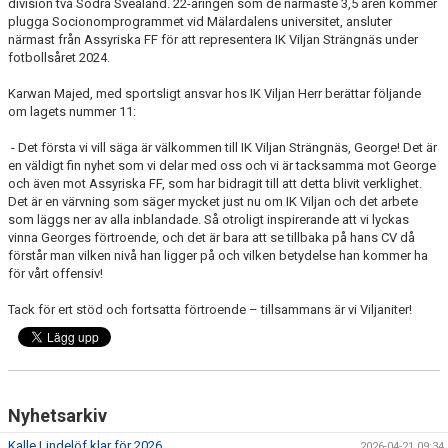
division två Södra Svealand. 22-åringen som de närmaste 3,5 åren kommer
plugga Socionomprogrammet vid Mälardalens universitet, ansluter
närmast från Assyriska FF för att representera IK Viljan Strängnäs under
fotbollsåret 2024.
Karwan Majed, med sportsligt ansvar hos IK Viljan Herr berättar följande
om lagets nummer 11:
- Det första vi vill säga är välkommen till IK Viljan Strängnäs, George! Det är
en väldigt fin nyhet som vi delar med oss och vi är tacksamma mot George
och även mot Assyriska FF, som har bidragit till att detta blivit verklighet.
Det är en värvning som säger mycket just nu om IK Viljan och det arbete
som läggs ner av alla inblandade. Så otroligt inspirerande att vi lyckas
vinna Georges förtroende, och det är bara att se tillbaka på hans CV då
förstår man vilken nivå han ligger på och vilken betydelse han kommer ha
för vårt offensiv!
Tack för ert stöd och fortsatta förtroende – tillsammans är vi Viljaniter!
Nyhetsarkiv
Kalle Lindelöf klar för 2026
2026-04-21 09:34