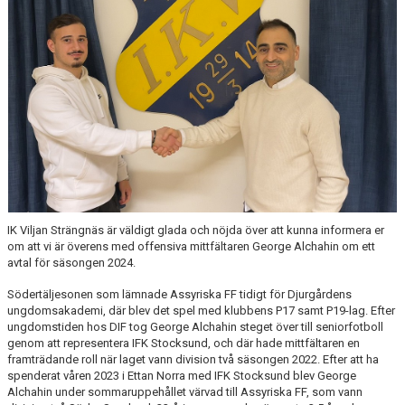
IK Viljan Strängnäs är väldigt glada och nöjda över att kunna informera er
om att vi är överens med offensiva mittfältaren George Alchahin om ett
avtal för säsongen 2024.
Södertäljesonen som lämnade Assyriska FF tidigt för Djurgårdens
ungdomsakademi, där blev det spel med klubbens P17 samt P19-lag. Efter
ungdomstiden hos DIF tog George Alchahin steget över till seniorfotboll
genom att representera IFK Stocksund, och där hade mittfältaren en
framträdande roll när laget vann division två säsongen 2022. Efter att ha
spenderat våren 2023 i Ettan Norra med IFK Stocksund blev George
Alchahin under sommaruppehållet värvad till Assyriska FF, som vann