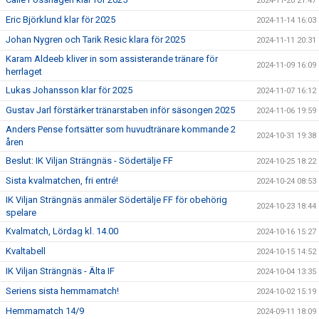
2024-11-20 21:47
Eric Björklund klar för 2025
2024-11-14 16:03
Johan Nygren och Tarik Resic klara för 2025
2024-11-11 20:31
Karam Aldeeb kliver in som assisterande tränare för
2024-11-09 16:09
herrlaget
Lukas Johansson klar för 2025
2024-11-07 16:12
Gustav Jarl förstärker tränarstaben inför säsongen 2025
2024-11-06 19:59
Anders Pense fortsätter som huvudtränare kommande 2
2024-10-31 19:38
åren
Beslut: IK Viljan Strängnäs - Södertälje FF
2024-10-25 18:22
Sista kvalmatchen, fri entré!
2024-10-24 08:53
IK Viljan Strängnäs anmäler Södertälje FF för obehörig
2024-10-23 18:44
spelare
Kvalmatch, Lördag kl. 14.00
2024-10-16 15:27
Kvaltabell
2024-10-15 14:52
IK Viljan Strängnäs - Älta IF
2024-10-04 13:35
Seriens sista hemmamatch!
2024-10-02 15:19
Hemmamatch 14/9
2024-09-11 18:09