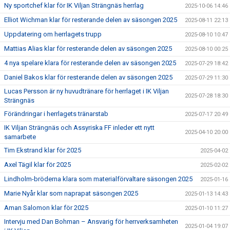
Ny sportchef klar för IK Viljan Strängnäs herrlag
2025-10-06 14:46
Elliot Wichman klar för resterande delen av säsongen 2025
2025-08-11 22:13
Uppdatering om herrlagets trupp
2025-08-10 10:47
Mattias Alias klar för resterande delen av säsongen 2025
2025-08-10 00:25
4 nya spelare klara för resterande delen av säsongen 2025
2025-07-29 18:42
Daniel Bakos klar för resterande delen av säsongen 2025
2025-07-29 11:30
Lucas Persson är ny huvudtränare för herrlaget i IK Viljan
2025-07-28 18:30
Strängnäs
Förändringar i herrlagets tränarstab
2025-07-17 20:49
IK Viljan Strängnäs och Assyriska FF inleder ett nytt
2025-04-10 20:00
samarbete
Tim Ekstrand klar för 2025
2025-04-02
Axel Tägil klar för 2025
2025-02-02
Lindholm-bröderna klara som materialförvaltare säsongen 2025
2025-01-16
Marie Nyår klar som naprapat säsongen 2025
2025-01-13 14:43
Aman Salomon klar för 2025
2025-01-10 11:27
Intervju med Dan Bohman – Ansvarig för herrverksamheten
2025-01-04 19:07