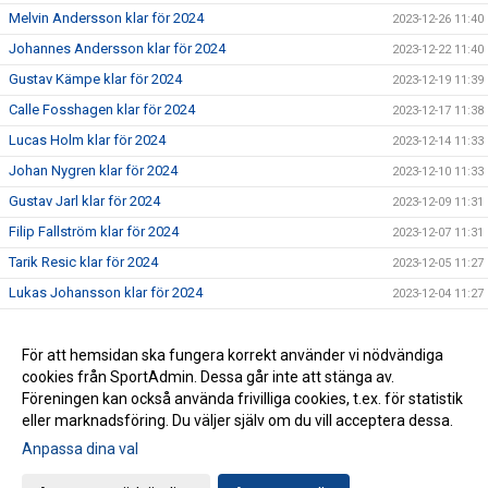
Melvin Andersson klar för 2024
2023-12-26 11:40
Johannes Andersson klar för 2024
2023-12-22 11:40
Gustav Kämpe klar för 2024
2023-12-19 11:39
Calle Fosshagen klar för 2024
2023-12-17 11:38
Lucas Holm klar för 2024
2023-12-14 11:33
Johan Nygren klar för 2024
2023-12-10 11:33
Gustav Jarl klar för 2024
2023-12-09 11:31
Filip Fallström klar för 2024
2023-12-07 11:31
Tarik Resic klar för 2024
2023-12-05 11:27
Lukas Johansson klar för 2024
2023-12-04 11:27
Risberg, Ekholm och Eklund klara för 2024
2023-11-30 11:27
Anders Pense förlänger
För att hemsidan ska fungera korrekt använder vi nödvändiga
2023-11-02 10:33
cookies från SportAdmin. Dessa går inte att stänga av.
Anders Pense klar som huvudtränare inför säsongen 2024
2023-11-01 11:15
Föreningen kan också använda frivilliga cookies, t.ex. för statistik
eller marknadsföring. Du väljer själv om du vill acceptera dessa.
Anpassa dina val
Cookie-inställningar
Gå till Webbversion