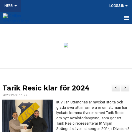
HERR
LOGGA IN
HEM
NYHETER
KALENDER
MATCHER
TRUPPEN
Tarik Resic klar för 2024
<
>
DOKUMENT
2023-12-05 11:27
IK Viljan Strängnäs är mycket stolta och
KONTAKT
glada över att informera er om att man har
lyckats komma överens med Tarik Resic
om nytt avtalsförlängning, som gör att
Tarik Resic representerar IK Viljan
Strängnäs även säsongen 2024, i Division 3