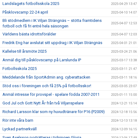
Landslagets fotbollsskola 2025
2025-04-29 13:47
Påsklovscamp 22-24 april
2025-04-10 14:07
Bli stödmedlem i IK Viljan Strängnäs – stötta framtidens
2025-04-07 12:53
fotboll och få fri entré hela säsongen
Världens bästa idrottsförälder
2025-04-07 12:03
Fredrik Eng har avslutat sitt uppdrag i IK Viljan Strängnäs
2025-04-01 21:01
Kallelse till årsmöte 2025
2025-03-24 21:06
Anmäl dig till påsklovscamp på Larslunda IP
2025-03-17 13:38
Fotbollsskola 2025
2025-03-11 21:47
Meddelande från SportAdmin ang. cyberattacken
2025-03-11 18:16
Stöd oss i föreningen och få 25% på fotbollsskor!
2025-03-05 23:07
Anmäl intresse för provspel - spelare födda 2007-2011
2025-01-11 15:00
God Jul och Gott Nytt År från två Viljanspelare
2024-12-21 15:14
Richard Larsson klar som ny huvudtränare för P16 (P2009)
2024-12-18 15:56
Rör inte våra barn
2024-12-13 13:18
Lyckad partnerkväll
2024-12-09 16:15
Sven Axelsson porträtteras i tidningen Gloria
2024-12-06 17:49