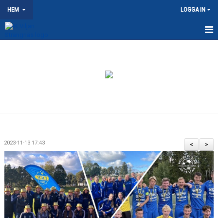
HEM
LOGGA IN
HEM
NYHETER
OM KLUBBEN
KONTAKT
KALENDER
2023-11-13 17:43
<
>
DOKUMENT
VÅRA LAG/TRÄNARE
MATCHER