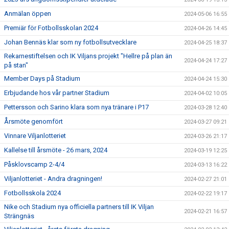
Anmälan öppen
2024-05-06 16:55
Premiär för Fotbollsskolan 2024
2024-04-26 14:45
Johan Bennäs klar som ny fotbollsutvecklare
2024-04-25 18:37
Rekarnestiftelsen och IK Viljans projekt "Hellre på plan än
2024-04-24 17:27
på stan"
Member Days på Stadium
2024-04-24 15:30
Erbjudande hos vår partner Stadium
2024-04-02 10:05
Pettersson och Sarino klara som nya tränare i P17
2024-03-28 12:40
Årsmöte genomfört
2024-03-27 09:21
Vinnare Viljanlotteriet
2024-03-26 21:17
Kallelse till årsmöte - 26 mars, 2024
2024-03-19 12:25
Påsklovscamp 2-4/4
2024-03-13 16:22
Viljanlotteriet - Andra dragningen!
2024-02-27 21:01
Fotbollsskola 2024
2024-02-22 19:17
Nike och Stadium nya officiella partners till IK Viljan
2024-02-21 16:57
Strängnäs