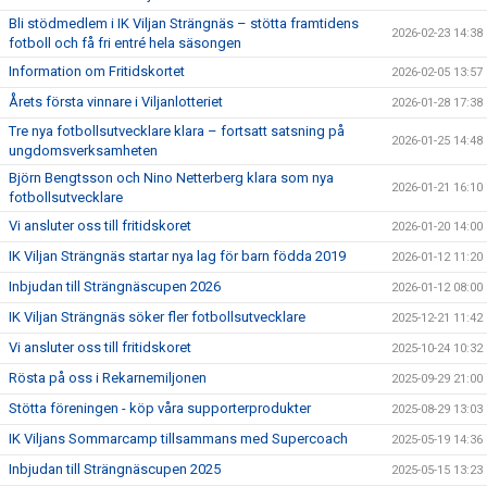
Bli stödmedlem i IK Viljan Strängnäs – stötta framtidens
2026-02-23 14:38
fotboll och få fri entré hela säsongen
Information om Fritidskortet
2026-02-05 13:57
Årets första vinnare i Viljanlotteriet
2026-01-28 17:38
Tre nya fotbollsutvecklare klara – fortsatt satsning på
2026-01-25 14:48
ungdomsverksamheten
Björn Bengtsson och Nino Netterberg klara som nya
2026-01-21 16:10
fotbollsutvecklare
Vi ansluter oss till fritidskoret
2026-01-20 14:00
IK Viljan Strängnäs startar nya lag för barn födda 2019
2026-01-12 11:20
Inbjudan till Strängnäscupen 2026
2026-01-12 08:00
IK Viljan Strängnäs söker fler fotbollsutvecklare
2025-12-21 11:42
Vi ansluter oss till fritidskoret
2025-10-24 10:32
Rösta på oss i Rekarnemiljonen
2025-09-29 21:00
Stötta föreningen - köp våra supporterprodukter
2025-08-29 13:03
IK Viljans Sommarcamp tillsammans med Supercoach
2025-05-19 14:36
Inbjudan till Strängnäscupen 2025
2025-05-15 13:23