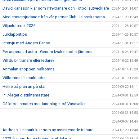
David Karlsson klar som P19-tränare och Fotbollsutvecklare
2024-12-04 14:07
Medlemserbjudande från vår partner Club Hälsoskaparna
2024-11-29 15:49
Viljanlotteriet 2025
2024-11-28 10:57
Julklappstips
2024-11-26 10:57
Intervju med Anders Pense
2024-11-01 12:17
Per aspera ad astra - Genom kvalen mot stjärnorna
2024-10-26 19:47
Vill du bli tränare eller ledare?
2024-10-22 12:48
Anmälan är öppen, välkomna!
2024-10-14 15:29
Välkomna till marknaden!
2024-10-10 11:35
Hellre på plan än på stan
2024-09-20 14:11
P17-laget distriktsmästare
2024-09-01 12:59
Gåfotbollsmatch mot landslaget på Vasavallen
2024-08-31 15:08
2024-08-31 14:53
2024-08-07 14:44
Andreas Hellmark klar som ny assisterande tränare
2024-07-29 11:40
2023 års ungdomsstipendier utdelade
2024-06-19 13:13