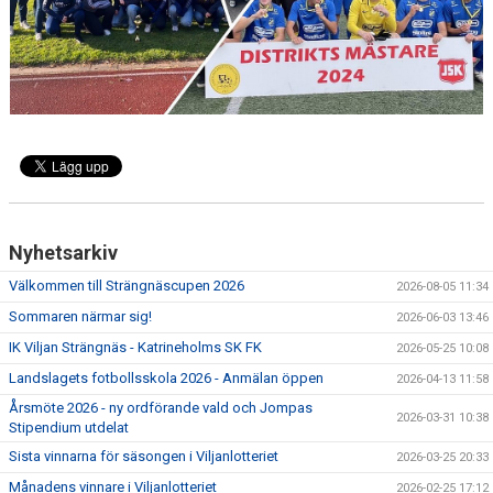
PARTNERSKAP
PARTNERS
WEBBSHOP
HJÄLPSIDA
Nyhetsarkiv
Välkommen till Strängnäscupen 2026
2026-08-05 11:34
Sommaren närmar sig!
2026-06-03 13:46
IK Viljan Strängnäs - Katrineholms SK FK
2026-05-25 10:08
Landslagets fotbollsskola 2026 - Anmälan öppen
2026-04-13 11:58
Årsmöte 2026 - ny ordförande vald och Jompas
2026-03-31 10:38
Stipendium utdelat
Sista vinnarna för säsongen i Viljanlotteriet
2026-03-25 20:33
Månadens vinnare i Viljanlotteriet
2026-02-25 17:12