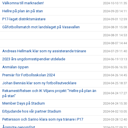
Välkomna till marknaden!
2024-10-10 11:35
Hellre på plan än på stan
2024-09-20 14:11
P17-laget distriktsmästare
2024-09-01 12:59
Gåfotbollsmatch mot landslaget på Vasavallen
2024-08-31 15:08
2024-08-31 14:53
2024-08-07 14:44
Andreas Hellmark klar som ny assisterande tränare
2024-07-29 11:40
2023 års ungdomsstipendier utdelade
2024-06-19 13:13
Anmälan öppen
2024-05-06 16:55
Premiär för Fotbollsskolan 2024
2024-04-26 14:45
Johan Bennäs klar som ny fotbollsutvecklare
2024-04-25 18:37
Rekarnestiftelsen och IK Viljans projekt "Hellre på plan än
2024-04-24 17:27
på stan"
Member Days på Stadium
2024-04-24 15:30
Erbjudande hos vår partner Stadium
2024-04-02 10:05
Pettersson och Sarino klara som nya tränare i P17
2024-03-28 12:40
Årsmöte genomfört
2024-03-27 09:21