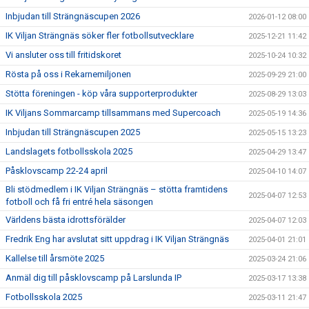
Inbjudan till Strängnäscupen 2026
2026-01-12 08:00
IK Viljan Strängnäs söker fler fotbollsutvecklare
2025-12-21 11:42
Vi ansluter oss till fritidskoret
2025-10-24 10:32
Rösta på oss i Rekarnemiljonen
2025-09-29 21:00
Stötta föreningen - köp våra supporterprodukter
2025-08-29 13:03
IK Viljans Sommarcamp tillsammans med Supercoach
2025-05-19 14:36
Inbjudan till Strängnäscupen 2025
2025-05-15 13:23
Landslagets fotbollsskola 2025
2025-04-29 13:47
Påsklovscamp 22-24 april
2025-04-10 14:07
Bli stödmedlem i IK Viljan Strängnäs – stötta framtidens
2025-04-07 12:53
fotboll och få fri entré hela säsongen
Världens bästa idrottsförälder
2025-04-07 12:03
Fredrik Eng har avslutat sitt uppdrag i IK Viljan Strängnäs
2025-04-01 21:01
Kallelse till årsmöte 2025
2025-03-24 21:06
Anmäl dig till påsklovscamp på Larslunda IP
2025-03-17 13:38
Fotbollsskola 2025
2025-03-11 21:47