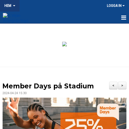
HEM
LOGGA IN
HEM
NYHETER
OM KLUBBEN
KONTAKT
KALENDER
Member Days på Stadium
<
>
DOKUMENT
2024-04-24 15:30
VÅRA LAG/TRÄNARE
MATCHER