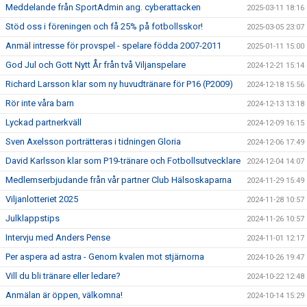
Meddelande från SportAdmin ang. cyberattacken
2025-03-11 18:16
Stöd oss i föreningen och få 25% på fotbollsskor!
2025-03-05 23:07
Anmäl intresse för provspel - spelare födda 2007-2011
2025-01-11 15:00
God Jul och Gott Nytt År från två Viljanspelare
2024-12-21 15:14
Richard Larsson klar som ny huvudtränare för P16 (P2009)
2024-12-18 15:56
Rör inte våra barn
2024-12-13 13:18
Lyckad partnerkväll
2024-12-09 16:15
Sven Axelsson porträtteras i tidningen Gloria
2024-12-06 17:49
David Karlsson klar som P19-tränare och Fotbollsutvecklare
2024-12-04 14:07
Medlemserbjudande från vår partner Club Hälsoskaparna
2024-11-29 15:49
Viljanlotteriet 2025
2024-11-28 10:57
Julklappstips
2024-11-26 10:57
Intervju med Anders Pense
2024-11-01 12:17
Per aspera ad astra - Genom kvalen mot stjärnorna
2024-10-26 19:47
Vill du bli tränare eller ledare?
2024-10-22 12:48
Anmälan är öppen, välkomna!
2024-10-14 15:29