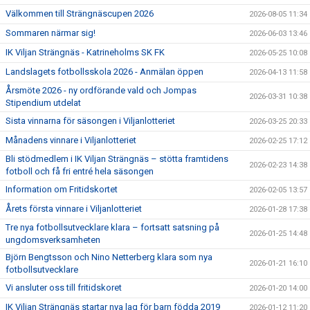
Välkommen till Strängnäscupen 2026
2026-08-05 11:34
Sommaren närmar sig!
2026-06-03 13:46
IK Viljan Strängnäs - Katrineholms SK FK
2026-05-25 10:08
Landslagets fotbollsskola 2026 - Anmälan öppen
2026-04-13 11:58
Årsmöte 2026 - ny ordförande vald och Jompas
2026-03-31 10:38
Stipendium utdelat
Sista vinnarna för säsongen i Viljanlotteriet
2026-03-25 20:33
Månadens vinnare i Viljanlotteriet
2026-02-25 17:12
Bli stödmedlem i IK Viljan Strängnäs – stötta framtidens
2026-02-23 14:38
fotboll och få fri entré hela säsongen
Information om Fritidskortet
2026-02-05 13:57
Årets första vinnare i Viljanlotteriet
2026-01-28 17:38
Tre nya fotbollsutvecklare klara – fortsatt satsning på
2026-01-25 14:48
ungdomsverksamheten
Björn Bengtsson och Nino Netterberg klara som nya
2026-01-21 16:10
fotbollsutvecklare
Vi ansluter oss till fritidskoret
2026-01-20 14:00
IK Viljan Strängnäs startar nya lag för barn födda 2019
2026-01-12 11:20