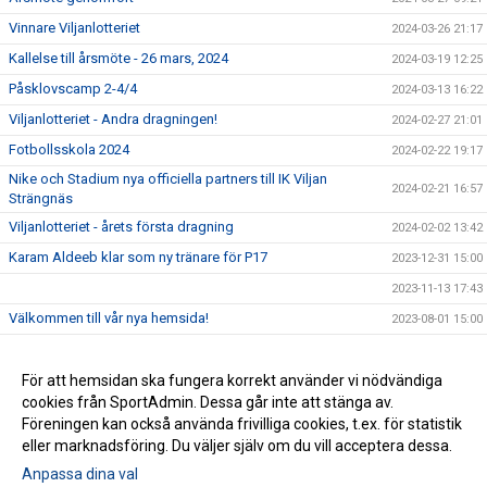
Vinnare Viljanlotteriet
2024-03-26 21:17
Kallelse till årsmöte - 26 mars, 2024
2024-03-19 12:25
Påsklovscamp 2-4/4
2024-03-13 16:22
Viljanlotteriet - Andra dragningen!
2024-02-27 21:01
Fotbollsskola 2024
2024-02-22 19:17
Nike och Stadium nya officiella partners till IK Viljan
2024-02-21 16:57
Strängnäs
Viljanlotteriet - årets första dragning
2024-02-02 13:42
Karam Aldeeb klar som ny tränare för P17
2023-12-31 15:00
2023-11-13 17:43
Välkommen till vår nya hemsida!
2023-08-01 15:00
Årets förening 2023
2023-07-08 14:24
Intervju med Björn Wiklund
För att hemsidan ska fungera korrekt använder vi nödvändiga
2023-06-08 14:29
cookies från SportAdmin. Dessa går inte att stänga av.
Tack till våra sponsorer
2023-05-01 13:46
Föreningen kan också använda frivilliga cookies, t.ex. för statistik
eller marknadsföring. Du väljer själv om du vill acceptera dessa.
Anpassa dina val