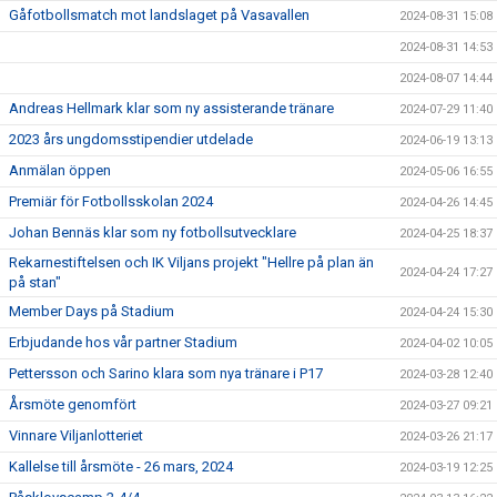
Gåfotbollsmatch mot landslaget på Vasavallen
2024-08-31 15:08
2024-08-31 14:53
2024-08-07 14:44
Andreas Hellmark klar som ny assisterande tränare
2024-07-29 11:40
2023 års ungdomsstipendier utdelade
2024-06-19 13:13
Anmälan öppen
2024-05-06 16:55
Premiär för Fotbollsskolan 2024
2024-04-26 14:45
Johan Bennäs klar som ny fotbollsutvecklare
2024-04-25 18:37
Rekarnestiftelsen och IK Viljans projekt "Hellre på plan än
2024-04-24 17:27
på stan"
Member Days på Stadium
2024-04-24 15:30
Erbjudande hos vår partner Stadium
2024-04-02 10:05
Pettersson och Sarino klara som nya tränare i P17
2024-03-28 12:40
Årsmöte genomfört
2024-03-27 09:21
Vinnare Viljanlotteriet
2024-03-26 21:17
Kallelse till årsmöte - 26 mars, 2024
2024-03-19 12:25