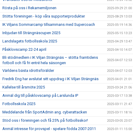
Rösta på oss i Rekarnemiljonen
2025-09-29 21:00
Stötta föreningen - köp våra supporterprodukter
2025-08-29 13:03
IK Viljans Sommarcamp tillsammans med Supercoach
2025-05-19 14:36
Inbjudan till Strängnäscupen 2025
2025-05-15 13:23
Landslagets fotbollsskola 2025
2025-04-29 13:47
Påsklovscamp 22-24 april
2025-04-10 14:07
Bli stödmedlem i IK Viljan Strängnäs – stötta framtidens
2025-04-07 12:53
fotboll och få fri entré hela säsongen
Världens bästa idrottsförälder
2025-04-07 12:03
Fredrik Eng har avslutat sitt uppdrag i IK Viljan Strängnäs
2025-04-01 21:01
Kallelse till årsmöte 2025
2025-03-24 21:06
Anmäl dig till påsklovscamp på Larslunda IP
2025-03-17 13:38
Fotbollsskola 2025
2025-03-11 21:47
Meddelande från SportAdmin ang. cyberattacken
2025-03-11 18:16
Stöd oss i föreningen och få 25% på fotbollsskor!
2025-03-05 23:07
Anmäl intresse för provspel - spelare födda 2007-2011
2025-01-11 15:00