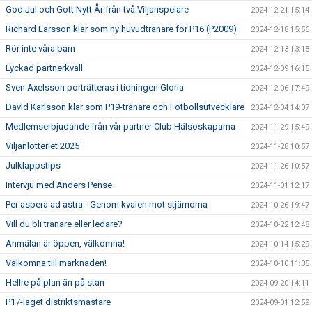
God Jul och Gott Nytt År från två Viljanspelare
2024-12-21 15:14
Richard Larsson klar som ny huvudtränare för P16 (P2009)
2024-12-18 15:56
Rör inte våra barn
2024-12-13 13:18
Lyckad partnerkväll
2024-12-09 16:15
Sven Axelsson porträtteras i tidningen Gloria
2024-12-06 17:49
David Karlsson klar som P19-tränare och Fotbollsutvecklare
2024-12-04 14:07
Medlemserbjudande från vår partner Club Hälsoskaparna
2024-11-29 15:49
Viljanlotteriet 2025
2024-11-28 10:57
Julklappstips
2024-11-26 10:57
Intervju med Anders Pense
2024-11-01 12:17
Per aspera ad astra - Genom kvalen mot stjärnorna
2024-10-26 19:47
Vill du bli tränare eller ledare?
2024-10-22 12:48
Anmälan är öppen, välkomna!
2024-10-14 15:29
Välkomna till marknaden!
2024-10-10 11:35
Hellre på plan än på stan
2024-09-20 14:11
P17-laget distriktsmästare
2024-09-01 12:59