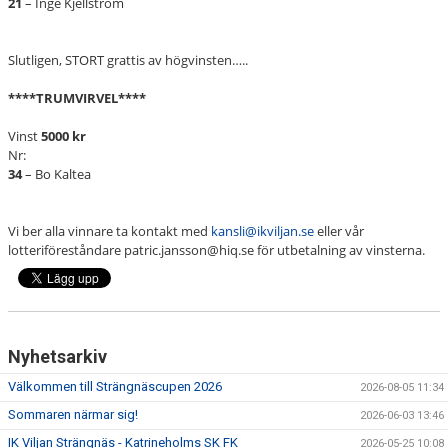
21
– Inge Kjellström
Slutligen, STORT grattis av högvinsten…..
****TRUMVIRVEL****
Vinst
5000 kr
Nr:
34
– Bo Kaltea
Vi ber alla vinnare ta kontakt med
kansli@ikviljan.se
eller vår
lotteriföreståndare patric.jansson@hiq.se för utbetalning av vinsterna.
Nyhetsarkiv
Välkommen till Strängnäscupen 2026
2026-08-05 11:34
Sommaren närmar sig!
2026-06-03 13:46
IK Viljan Strängnäs - Katrineholms SK FK
2026-05-25 10:08