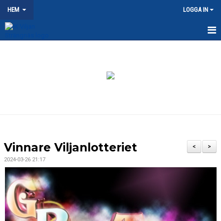
HEM
LOGGA IN
HEM
NYHETER
OM KLUBBEN
KONTAKT
KALENDER
Vinnare Viljanlotteriet
<
>
DOKUMENT
2024-03-26 21:17
VÅRA LAG/TRÄNARE
MATCHER