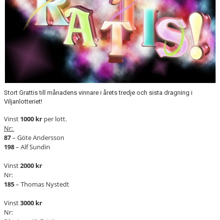
PARTNERSKAP
PARTNERS
WEBBSHOP
HJÄLPSIDA
Stort Grattis till månadens vinnare i årets tredje och sista dragning i
Viljanlotteriet!
Vinst
1000 kr
per lott.
Nr:
87
– Göte Andersson
198
– Alf Sundin
Vinst
2000 kr
Nr:
185
– Thomas Nystedt
Vinst
3000 kr
Nr: