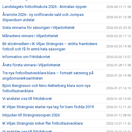
Landslagets fotbollsskola 2026 - Anmälan öppen
2026-04-13 11:58
Årsmöte 2026 - ny ordförande vald och Jompas
2026-03-31 10:38
Stipendium utdelat
Sista vinnarna för säsongen i Viljanlotteriet
2026-03-25 20:33
Månadens vinnare i Viljanlotteriet
2026-02-25 17:12
Bli stödmedlem i IK Viljan Strängnäs – stötta framtidens
2026-02-23 14:38
fotboll och få fri entré hela säsongen
Information om Fritidskortet
2026-02-05 13:57
Årets första vinnare i Viljanlotteriet
2026-01-28 17:38
Tre nya fotbollsutvecklare klara – fortsatt satsning på
2026-01-25 14:48
ungdomsverksamheten
Björn Bengtsson och Nino Netterberg klara som nya
2026-01-21 16:10
fotbollsutvecklare
Vi ansluter oss till fritidskoret
2026-01-20 14:00
IK Viljan Strängnäs startar nya lag för barn födda 2019
2026-01-12 11:20
Inbjudan till Strängnäscupen 2026
2026-01-12 08:00
IK Viljan Strängnäs söker fler fotbollsutvecklare
2025-12-21 11:42
Vi ansluter oss till fritidskoret
2025-10-24 10:32