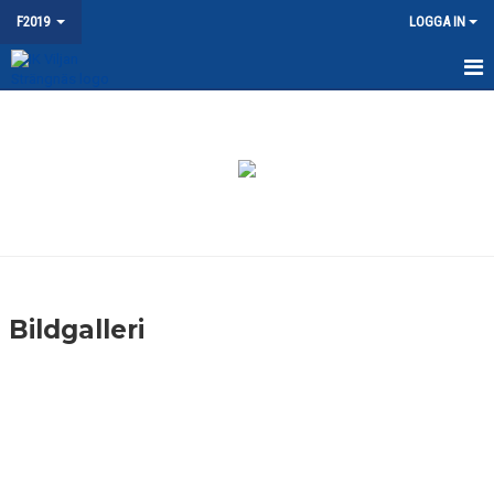
F2019
LOGGA IN
HEM
NYHETER
KALENDER
MATCHER
TRUPPEN
Bildgalleri
BILDGALLERI
DOKUMENT
KONTAKT
WEBBSHOP