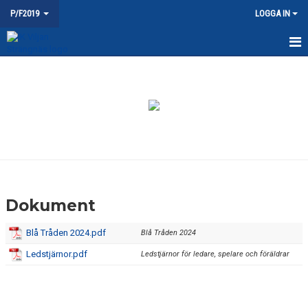
P/F2019
LOGGA IN
HEM
NYHETER
KALENDER
MATCHER
TRUPPEN
Dokument
BILDGALLERI
Blå Tråden 2024.pdf
Blå Tråden 2024
DOKUMENT
Ledstjärnor.pdf
Ledstjärnor för ledare, spelare och föräldrar
KONTAKT