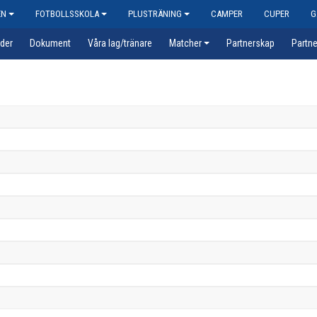
EN
FOTBOLLSSKOLA
PLUSTRÄNING
CAMPER
CUPER
G
der
Dokument
Våra lag/tränare
Matcher
Partnerskap
Partne