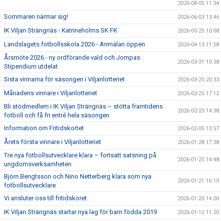
2026-08-05 11:34
Sommaren närmar sig!
2026-06-03 13:46
IK Viljan Strängnäs - Katrineholms SK FK
2026-05-25 10:08
Landslagets fotbollsskola 2026 - Anmälan öppen
2026-04-13 11:58
Årsmöte 2026 - ny ordförande vald och Jompas
2026-03-31 10:38
Stipendium utdelat
Sista vinnarna för säsongen i Viljanlotteriet
2026-03-25 20:33
Månadens vinnare i Viljanlotteriet
2026-02-25 17:12
Bli stödmedlem i IK Viljan Strängnäs – stötta framtidens
2026-02-23 14:38
fotboll och få fri entré hela säsongen
Information om Fritidskortet
2026-02-05 13:57
Årets första vinnare i Viljanlotteriet
2026-01-28 17:38
Tre nya fotbollsutvecklare klara – fortsatt satsning på
2026-01-25 14:48
ungdomsverksamheten
Björn Bengtsson och Nino Netterberg klara som nya
2026-01-21 16:10
fotbollsutvecklare
Vi ansluter oss till fritidskoret
2026-01-20 14:00
IK Viljan Strängnäs startar nya lag för barn födda 2019
2026-01-12 11:20