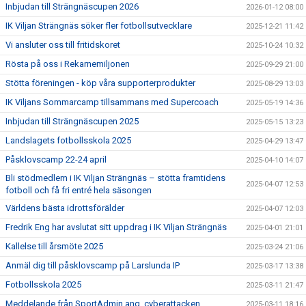
Inbjudan till Strängnäscupen 2026
2026-01-12 08:00
IK Viljan Strängnäs söker fler fotbollsutvecklare
2025-12-21 11:42
Vi ansluter oss till fritidskoret
2025-10-24 10:32
Rösta på oss i Rekarnemiljonen
2025-09-29 21:00
Stötta föreningen - köp våra supporterprodukter
2025-08-29 13:03
IK Viljans Sommarcamp tillsammans med Supercoach
2025-05-19 14:36
Inbjudan till Strängnäscupen 2025
2025-05-15 13:23
Landslagets fotbollsskola 2025
2025-04-29 13:47
Påsklovscamp 22-24 april
2025-04-10 14:07
Bli stödmedlem i IK Viljan Strängnäs – stötta framtidens
2025-04-07 12:53
fotboll och få fri entré hela säsongen
Världens bästa idrottsförälder
2025-04-07 12:03
Fredrik Eng har avslutat sitt uppdrag i IK Viljan Strängnäs
2025-04-01 21:01
Kallelse till årsmöte 2025
2025-03-24 21:06
Anmäl dig till påsklovscamp på Larslunda IP
2025-03-17 13:38
Fotbollsskola 2025
2025-03-11 21:47
Meddelande från SportAdmin ang. cyberattacken
2025-03-11 18:16