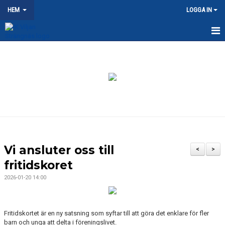
HEM
LOGGA IN
HEM
NYHETER
OM KLUBBEN
KONTAKT
KALENDER
Vi ansluter oss till
<
>
DOKUMENT
fritidskoret
2026-01-20 14:00
VÅRA LAG/TRÄNARE
MATCHER
Fritidskortet är en ny satsning som syftar till att göra det enklare för fler
barn och unga att delta i föreningslivet.