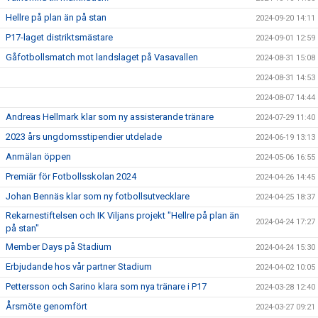
Hellre på plan än på stan
2024-09-20 14:11
P17-laget distriktsmästare
2024-09-01 12:59
Gåfotbollsmatch mot landslaget på Vasavallen
2024-08-31 15:08
2024-08-31 14:53
2024-08-07 14:44
Andreas Hellmark klar som ny assisterande tränare
2024-07-29 11:40
2023 års ungdomsstipendier utdelade
2024-06-19 13:13
Anmälan öppen
2024-05-06 16:55
Premiär för Fotbollsskolan 2024
2024-04-26 14:45
Johan Bennäs klar som ny fotbollsutvecklare
2024-04-25 18:37
Rekarnestiftelsen och IK Viljans projekt "Hellre på plan än
2024-04-24 17:27
på stan"
Member Days på Stadium
2024-04-24 15:30
Erbjudande hos vår partner Stadium
2024-04-02 10:05
Pettersson och Sarino klara som nya tränare i P17
2024-03-28 12:40
Årsmöte genomfört
2024-03-27 09:21