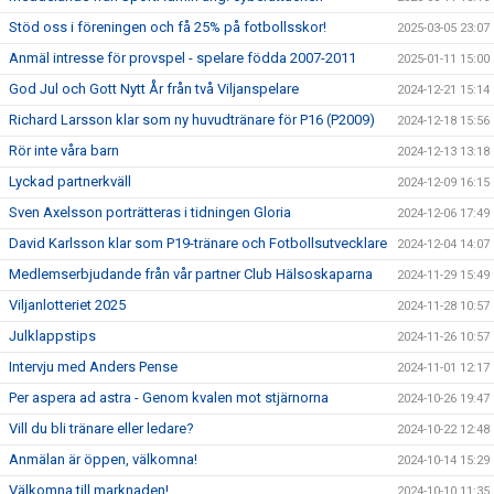
Stöd oss i föreningen och få 25% på fotbollsskor!
2025-03-05 23:07
Anmäl intresse för provspel - spelare födda 2007-2011
2025-01-11 15:00
God Jul och Gott Nytt År från två Viljanspelare
2024-12-21 15:14
Richard Larsson klar som ny huvudtränare för P16 (P2009)
2024-12-18 15:56
Rör inte våra barn
2024-12-13 13:18
Lyckad partnerkväll
2024-12-09 16:15
Sven Axelsson porträtteras i tidningen Gloria
2024-12-06 17:49
David Karlsson klar som P19-tränare och Fotbollsutvecklare
2024-12-04 14:07
Medlemserbjudande från vår partner Club Hälsoskaparna
2024-11-29 15:49
Viljanlotteriet 2025
2024-11-28 10:57
Julklappstips
2024-11-26 10:57
Intervju med Anders Pense
2024-11-01 12:17
Per aspera ad astra - Genom kvalen mot stjärnorna
2024-10-26 19:47
Vill du bli tränare eller ledare?
2024-10-22 12:48
Anmälan är öppen, välkomna!
2024-10-14 15:29
Välkomna till marknaden!
2024-10-10 11:35