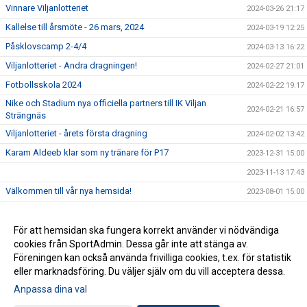
Vinnare Viljanlotteriet
2024-03-26 21:17
Kallelse till årsmöte - 26 mars, 2024
2024-03-19 12:25
Påsklovscamp 2-4/4
2024-03-13 16:22
Viljanlotteriet - Andra dragningen!
2024-02-27 21:01
Fotbollsskola 2024
2024-02-22 19:17
Nike och Stadium nya officiella partners till IK Viljan
2024-02-21 16:57
Strängnäs
Viljanlotteriet - årets första dragning
2024-02-02 13:42
Karam Aldeeb klar som ny tränare för P17
2023-12-31 15:00
2023-11-13 17:43
Välkommen till vår nya hemsida!
2023-08-01 15:00
Årets förening 2023
2023-07-08 14:24
Intervju med Björn Wiklund
För att hemsidan ska fungera korrekt använder vi nödvändiga
2023-06-08 14:29
cookies från SportAdmin. Dessa går inte att stänga av.
Tack till våra sponsorer
2023-05-01 13:46
Föreningen kan också använda frivilliga cookies, t.ex. för statistik
eller marknadsföring. Du väljer själv om du vill acceptera dessa.
Anpassa dina val