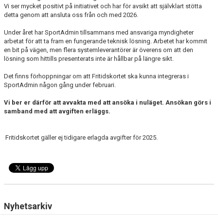
PARTNERSKAP
Vi ser mycket positivt på initiativet och har för avsikt att självklart stötta
detta genom att ansluta oss från och med 2026.
PARTNERS
Under året har SportAdmin tillsammans med ansvariga myndigheter
arbetat för att ta fram en fungerande teknisk lösning. Arbetet har kommit
WEBBSHOP
en bit på vägen, men flera systemleverantörer är överens om att den
lösning som hittills presenterats inte är hållbar på längre sikt.
HJÄLPSIDA
Det finns förhoppningar om att Fritidskortet ska kunna integreras i
SportAdmin någon gång under februari.
Vi ber er därför att avvakta med att ansöka i nuläget. Ansökan görs i
samband med att avgiften erläggs.
Fritidskortet gäller ej tidigare erlagda avgifter för 2025.
Nyhetsarkiv