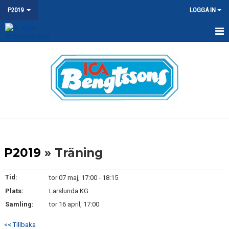
P2019
LOGGA IN
HEM
NYHETER
KALENDER
MATCHER
TRUPPEN
P2019
» Träning
DOKUMENT
Tid:
tor 07 maj, 17:00 - 18:15
KONTAKT
Plats:
Larslunda KG
Samling:
tor 16 april, 17:00
<< Tillbaka