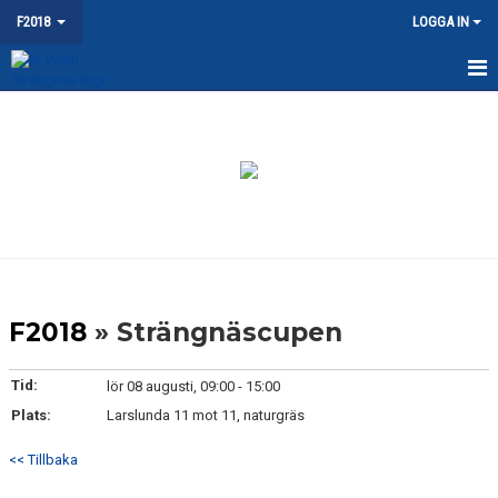
F2018
LOGGA IN
HEM
NYHETER
KALENDER
MATCHER
TRUPPEN
F2018
» Strängnäscupen
BILDGALLERI
Tid:
lör 08 augusti, 09:00 - 15:00
DOKUMENT
Plats:
Larslunda 11 mot 11, naturgräs
KONTAKT
<< Tillbaka