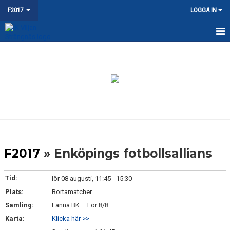
F2017
LOGGA IN
HEM
NYHETER
KALENDER
MATCHER
TRUPPEN
F2017
» Enköpings fotbollsallians
BILDGALLERI
Tid:
lör 08 augusti, 11:45 - 15:30
DOKUMENT
Plats:
Bortamatcher
Samling:
Fanna BK – Lör 8/8
KONTAKT
Karta:
Klicka här >>