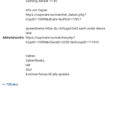
Samling senast 11:45
info om Cupen
https://cupmate.nu/matcher_datum.php?
iCupID=15999&dDate=&sPitch=17817
spewlshema hittar du i bifogad bild samt under denna
länk
Aktivitetsinfo:
https://cupmate.nu/matcher.php?
iCupID=15999&iClassID=22921&iGroupID=111913
Vatten
Vattenflaska
tält
Stol
kommer finnas till alla spelare
<< Tillbaka