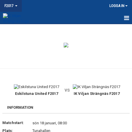
F2017
LOGGA IN
HEM
NYHETER
KALENDER
MATCHER
TRUPPEN
vs
BILDGALLERI
Eskilstuna United F2017
IK Viljan Strängnäs F2017
DOKUMENT
INFORMATION
KONTAKT
Matchstart:
sön 18 januari, 08:00
Plats:
Tunahallen