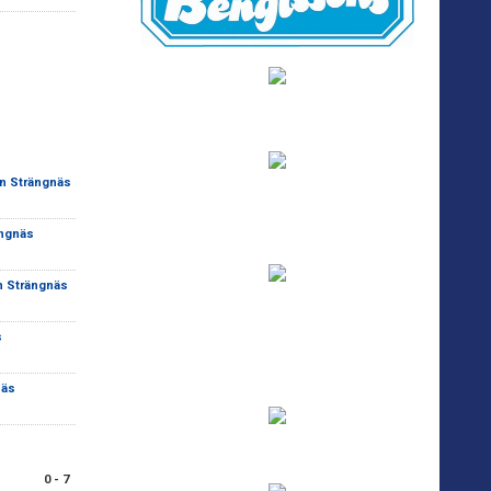
jan Strängnäs
ängnäs
an Strängnäs
s
näs
0 - 7