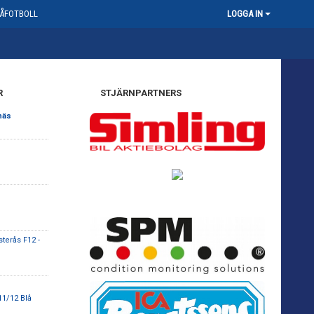
ÅFOTBOLL
LOGGA IN
R
STJÄRNPARTNERS
näs
terås F12 -
11/12 Blå