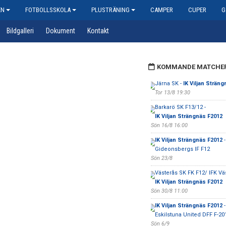
EN
FOTBOLLSSKOLA
PLUSTRÄNING
CAMPER
CUPER
G
Bildgalleri
Dokument
Kontakt
KOMMANDE MATCHE
Järna SK -
IK Viljan Sträng
Tor 13/8 19:30
Barkarö SK F13/12 -
IK Viljan Strängnäs F2012
Sön 16/8 16:00
IK Viljan Strängnäs F2012
-
Gideonsbergs IF F12
Sön 23/8
Västerås SK FK F12/ IFK Väs
IK Viljan Strängnäs F2012
Sön 30/8 11:00
IK Viljan Strängnäs F2012
-
Eskilstuna United DFF F-20
Sön 6/9