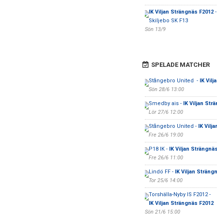
IK Viljan Strängnäs F2012
-
Skiljebo SK F13
Sön 13/9
SPELADE MATCHER
Stångebro United -
IK Vil
Sön 28/6 13:00
Smedby ais -
IK Viljan Str
Lör 27/6 12:00
Stångebro United -
IK Vilj
Fre 26/6 19:00
P18 IK -
IK Viljan Strängnä
Fre 26/6 11:00
Lindö FF -
IK Viljan Sträng
Tor 25/6 14:00
Torshälla-Nyby IS F2012 -
IK Viljan Strängnäs F2012
Sön 21/6 15:00