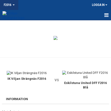
F2016
LOGGA IN
HEM
NYHETER
KALENDER
MATCHER
TRUPPEN
BILDGALLERI
IK Viljan Strängnäs F2016
vs
Eskilstuna United DFF F2016
Blå
DOKUMENT
INFORMATION
KONTAKT