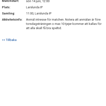
Matchstart:
sön 14 juni, 12:00
Plats:
Larslunda IP
Samling:
11:00, Larslunda IP
Aktivitetsinfo:
Anmäl intresse för matchen. Notera att anmälan är före
torsdagsträningen o max 10 tjejer kommer att kallas för
att alla skall få bra speltid.
<< Tillbaka