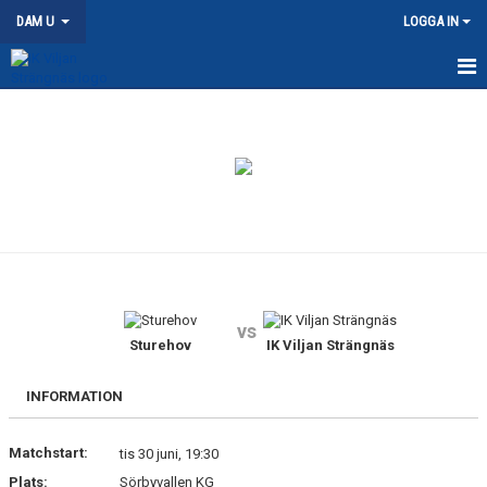
DAM U
LOGGA IN
HEM
NYHETER
KALENDER
MATCHER
TRUPPEN
vs
DOKUMENT
Sturehov
IK Viljan Strängnäs
KONTAKT
INFORMATION
Matchstart:
tis 30 juni, 19:30
Plats:
Sörbyvallen KG