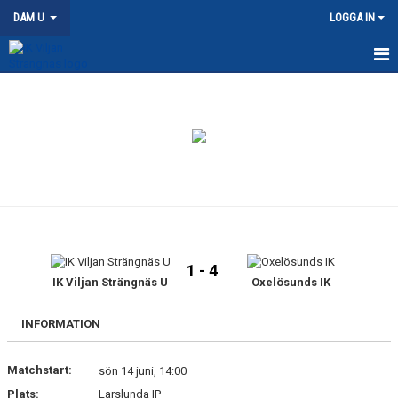
DAM U
LOGGA IN
HEM
NYHETER
KALENDER
MATCHER
TRUPPEN
1 - 4
DOKUMENT
IK Viljan Strängnäs U
Oxelösunds IK
KONTAKT
INFORMATION
Matchstart:
sön 14 juni, 14:00
Plats:
Larslunda IP