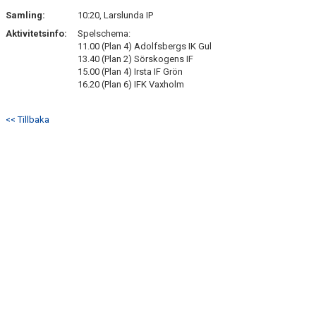
Samling:
10:20, Larslunda IP
Aktivitetsinfo:
Spelschema:
11.00 (Plan 4) Adolfsbergs IK Gul
13.40 (Plan 2) Sörskogens IF
15.00 (Plan 4) Irsta IF Grön
16.20 (Plan 6) IFK Vaxholm
<< Tillbaka