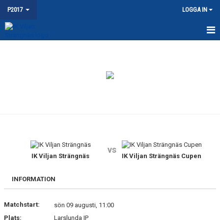
P2017
LOGGA IN
HEM
NYHETER
KALENDER
MATCHER
TRUPPEN
vs
BILDGALLERI
IK Viljan Strängnäs
IK Viljan Strängnäs Cupen
DOKUMENT
INFORMATION
KONTAKT
Matchstart:
sön 09 augusti, 11:00
Plats:
Larslunda IP