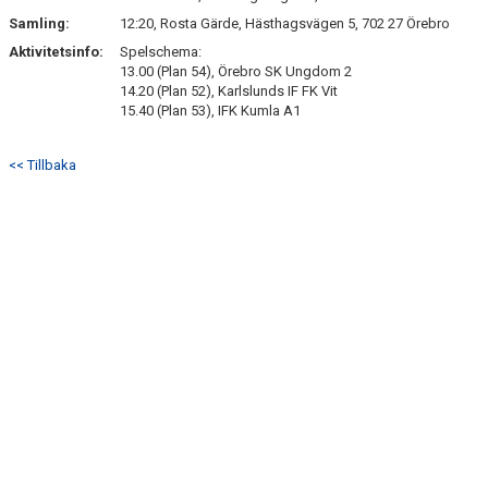
Samling:
12:20, Rosta Gärde, Hästhagsvägen 5, 702 27 Örebro
Aktivitetsinfo:
Spelschema:
13.00 (Plan 54), Örebro SK Ungdom 2
14.20 (Plan 52), Karlslunds IF FK Vit
15.40 (Plan 53), IFK Kumla A1
<< Tillbaka