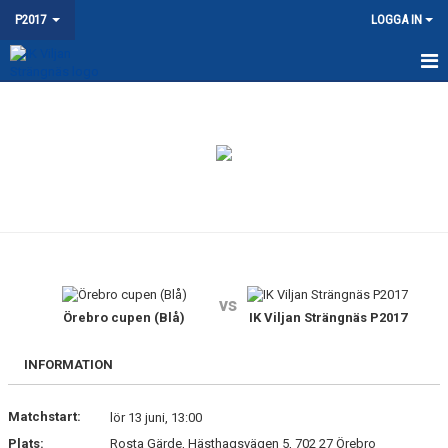
P2017
LOGGA IN
HEM
NYHETER
KALENDER
MATCHER
TRUPPEN
vs
BILDGALLERI
Örebro cupen (Blå)
IK Viljan Strängnäs P2017
DOKUMENT
INFORMATION
KONTAKT
Matchstart:
lör 13 juni, 13:00
Plats:
Rosta Gärde, Hästhagsvägen 5, 702 27 Örebro